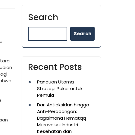
Search
Search
g
u
tara
Recent Posts
judian
agi
bahwa
Panduan Utama
Strategi Poker untuk
Pemula
h
Dari Antioksidan hingga
Anti-Peradangan:
Bagaimana Hematqq
asan
Merevolusi Industri
Kesehatan dan