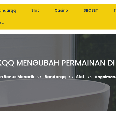
andarqq
Slot
Casino
SBOBET
T
e
QQ MENGUBAH PERMAINAN DI D
>>
>>
>>
n Bonus Menarik
Bandarqq
Slot
Bagaimana