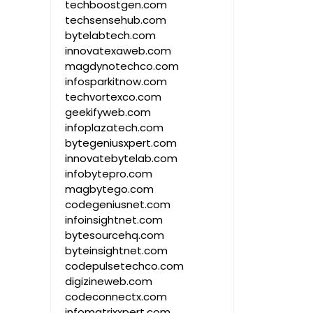
techboostgen.com
techsensehub.com
bytelabtech.com
innovatexaweb.com
magdynotechco.com
infosparkitnow.com
techvortexco.com
geekifyweb.com
infoplazatech.com
bytegeniusxpert.com
innovatebytelab.com
infobytepro.com
magbytego.com
codegeniusnet.com
infoinsightnet.com
bytesourcehq.com
byteinsightnet.com
codepulsetechco.com
digizineweb.com
codeconnectx.com
infomatrixxpert.com