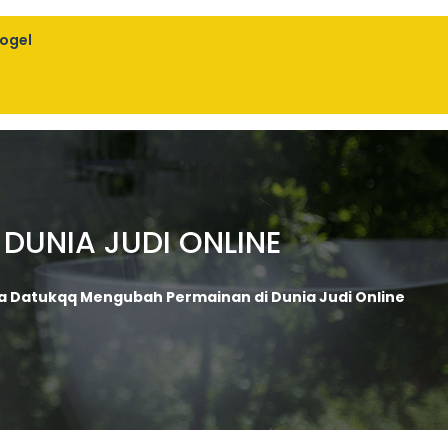
ogel
UNIA JUDI ONLINE
 Datukqq Mengubah Permainan di Dunia Judi Online