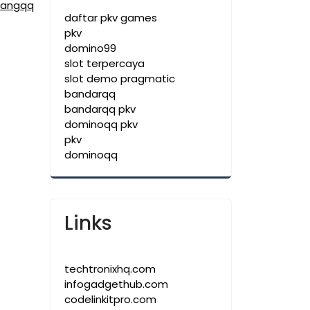
bangqq
daftar pkv games
pkv
domino99
slot terpercaya
slot demo pragmatic
bandarqq
bandarqq pkv
dominoqq pkv
pkv
dominoqq
Links
techtronixhq.com
infogadgethub.com
codelinkitpro.com