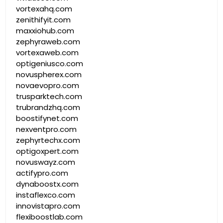
vortexahq.com
zenithifyit.com
maxxiohub.com
zephyraweb.com
vortexaweb.com
optigeniusco.com
novuspherex.com
novaevopro.com
trusparktech.com
trubrandzhq.com
boostifynet.com
nexventpro.com
zephyrtechx.com
optigoxpert.com
novuswayz.com
actifypro.com
dynaboostx.com
instaflexco.com
innovistapro.com
flexiboostlab.com