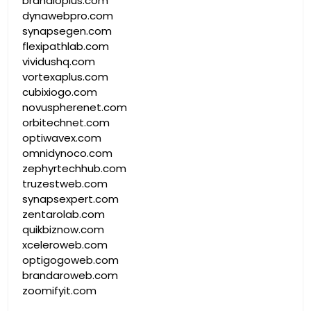
brandioplus.com
dynawebpro.com
synapsegen.com
flexipathlab.com
vividushq.com
vortexaplus.com
cubixiogo.com
novuspherenet.com
orbitechnet.com
optiwavex.com
omnidynoco.com
zephyrtechhub.com
truzestweb.com
synapsexpert.com
zentarolab.com
quikbiznow.com
xceleroweb.com
optigogoweb.com
brandaroweb.com
zoomifyit.com