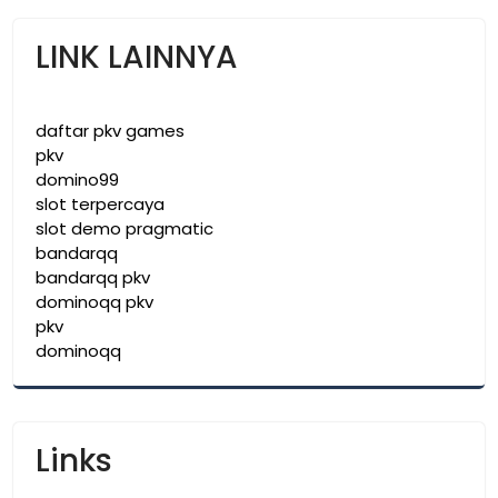
LINK LAINNYA
daftar pkv games
pkv
domino99
slot terpercaya
slot demo pragmatic
bandarqq
bandarqq pkv
dominoqq pkv
pkv
dominoqq
Links