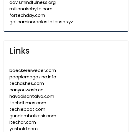
davismindfulness.org
millionairebyte.com
fortechday.com
getcaminorealestateusa.xyz
Links
baeckereiweber.com
peoplemagazine.info
techashes.com
canyouwash.co
havadisantalya.com
techdtimes.com
techieboot.com
gundembalikesir.com
itechar.com
yesbold.com