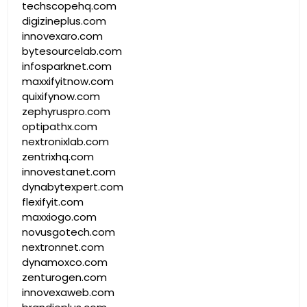
techscopehq.com
digizineplus.com
innovexaro.com
bytesourcelab.com
infosparknet.com
maxxifyitnow.com
quixifynow.com
zephyruspro.com
optipathx.com
nextronixlab.com
zentrixhq.com
innovestanet.com
dynabytexpert.com
flexifyit.com
maxxiogo.com
novusgotech.com
nextronnet.com
dynamoxco.com
zenturogen.com
innovexaweb.com