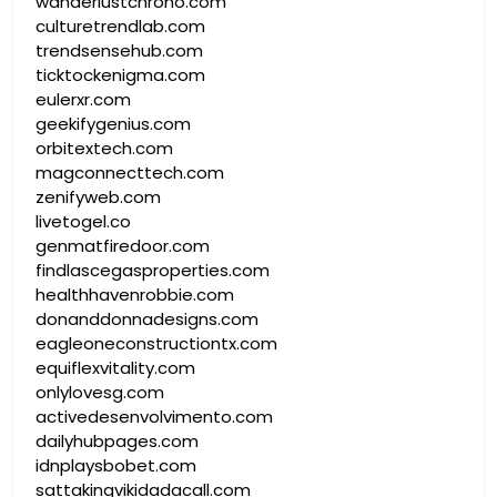
wanderlustchrono.com
culturetrendlab.com
trendsensehub.com
ticktockenigma.com
eulerxr.com
geekifygenius.com
orbitextech.com
magconnecttech.com
zenifyweb.com
livetogel.co
genmatfiredoor.com
findlascegasproperties.com
healthhavenrobbie.com
donanddonnadesigns.com
eagleoneconstructiontx.com
equiflexvitality.com
onlylovesg.com
activedesenvolvimento.com
dailyhubpages.com
idnplaysbobet.com
sattakingvikidadacall.com