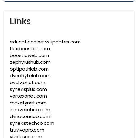
Links
educationalnewsupdates.com
flexiboostco.com
boostioweb.com
zephyrushub.com
optipathlab.com
dynabytelab.com
evolvionet.com
synexisplus.com
vortexonet.com
maxxifynet.com
innovexahub.com
dynacorelab.com
synexistechco.com
truvivopro.com
vividusco.com