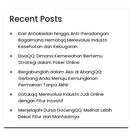
Recent Posts
Dari Antioksidan hingga Anti-Peradangan:
Bagaimana Hematqq Merevolusi Industri
Kesehatan dan Kebugaran
DivaQQ: Dimana Kemewahan Bertemu
Strategi dalam Poker Online
Bergabunglah dalam Aksi di AbangQQ:
Gerbang Anda Menuju Kemungkinan
Permainan Tanpa Akhir
Datukqq: Merevolusi Industri Judi Online
dengan Fitur Inovatif
Menjelajahi Dunia GocengQQ: Melihat Lebih
Dekat Fitur dan Manfaatnya