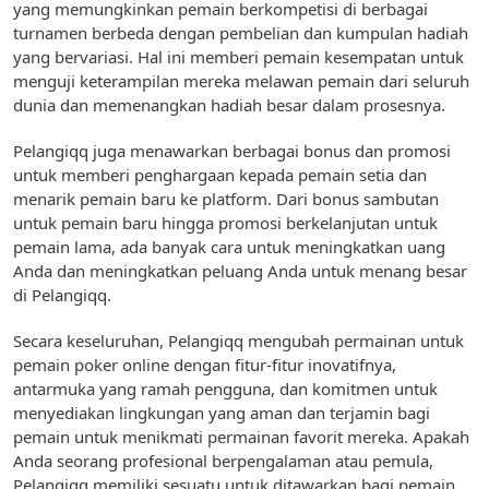
yang memungkinkan pemain berkompetisi di berbagai
turnamen berbeda dengan pembelian dan kumpulan hadiah
yang bervariasi. Hal ini memberi pemain kesempatan untuk
menguji keterampilan mereka melawan pemain dari seluruh
dunia dan memenangkan hadiah besar dalam prosesnya.
Pelangiqq juga menawarkan berbagai bonus dan promosi
untuk memberi penghargaan kepada pemain setia dan
menarik pemain baru ke platform. Dari bonus sambutan
untuk pemain baru hingga promosi berkelanjutan untuk
pemain lama, ada banyak cara untuk meningkatkan uang
Anda dan meningkatkan peluang Anda untuk menang besar
di Pelangiqq.
Secara keseluruhan, Pelangiqq mengubah permainan untuk
pemain poker online dengan fitur-fitur inovatifnya,
antarmuka yang ramah pengguna, dan komitmen untuk
menyediakan lingkungan yang aman dan terjamin bagi
pemain untuk menikmati permainan favorit mereka. Apakah
Anda seorang profesional berpengalaman atau pemula,
Pelangiqq memiliki sesuatu untuk ditawarkan bagi pemain