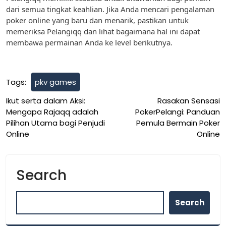
dari semua tingkat keahlian. Jika Anda mencari pengalaman
poker online yang baru dan menarik, pastikan untuk
memeriksa Pelangiqq dan lihat bagaimana hal ini dapat
membawa permainan Anda ke level berikutnya.
Tags:
pkv games
Post
Ikut serta dalam Aksi:
Rasakan Sensasi
Mengapa Rajaqq adalah
PokerPelangi: Panduan
navigation
Pilihan Utama bagi Penjudi
Pemula Bermain Poker
Online
Online
Search
Search