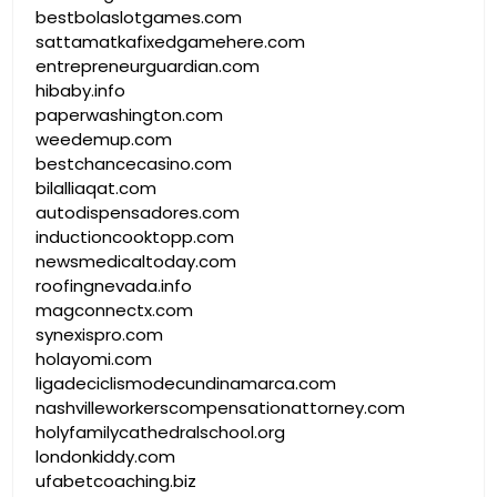
bestbolaslotgames.com
sattamatkafixedgamehere.com
entrepreneurguardian.com
hibaby.info
paperwashington.com
weedemup.com
bestchancecasino.com
bilalliaqat.com
autodispensadores.com
inductioncooktopp.com
newsmedicaltoday.com
roofingnevada.info
magconnectx.com
synexispro.com
holayomi.com
ligadeciclismodecundinamarca.com
nashvilleworkerscompensationattorney.com
holyfamilycathedralschool.org
londonkiddy.com
ufabetcoaching.biz