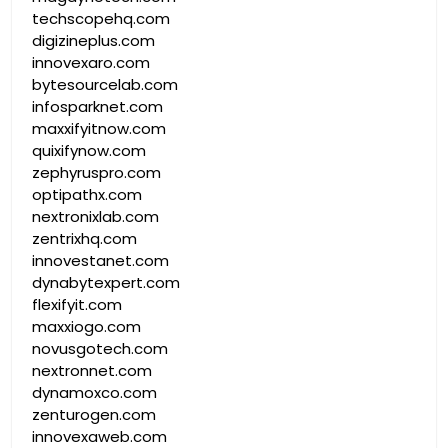
techscopehq.com
digizineplus.com
innovexaro.com
bytesourcelab.com
infosparknet.com
maxxifyitnow.com
quixifynow.com
zephyruspro.com
optipathx.com
nextronixlab.com
zentrixhq.com
innovestanet.com
dynabytexpert.com
flexifyit.com
maxxiogo.com
novusgotech.com
nextronnet.com
dynamoxco.com
zenturogen.com
innovexaweb.com