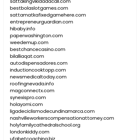
sattakingvikidadacall.com
bestbolaslotgames.com
sattamatkafixedgamehere.com
entrepreneurguardian.com
hibaby.info
paperwashington.com
weedemup.com
bestchancecasino.com
bilalliaqat.com
autodispensadores.com
inductioncooktopp.com
newsmedicaltoday.com
roofingnevada.info
magconnectx.com
synexispro.com
holayomi.com
ligadeciclismodecundinamarca.com
nashvilleworkerscompensationattorney.com
holyfamilycathedralschool.org
londonkiddy.com
ufabetcoaching.biz