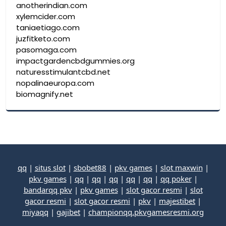
anotherindian.com
xylemcider.com
taniaetiago.com
juzfitketo.com
pasomaga.com
impactgardencbdgummies.org
naturesstimulantcbd.net
nopalinaeuropa.com
biomagnify.net
qq
|
situs slot
|
sbobet88
|
pkv games
|
slot maxwin
|
pkv games
|
qq
|
qq
|
qq
|
qq
|
qq
|
qq poker
|
bandarqq pkv
|
pkv games
|
slot gacor resmi
|
slot
gacor resmi
|
slot gacor resmi
|
pkv
|
majestibet
|
miyaqq
|
gajibet
|
championqq.pkvgamesresmi.org