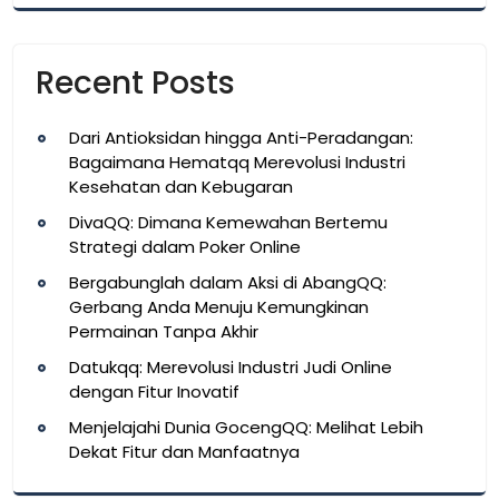
Recent Posts
Dari Antioksidan hingga Anti-Peradangan:
Bagaimana Hematqq Merevolusi Industri
Kesehatan dan Kebugaran
DivaQQ: Dimana Kemewahan Bertemu
Strategi dalam Poker Online
Bergabunglah dalam Aksi di AbangQQ:
Gerbang Anda Menuju Kemungkinan
Permainan Tanpa Akhir
Datukqq: Merevolusi Industri Judi Online
dengan Fitur Inovatif
Menjelajahi Dunia GocengQQ: Melihat Lebih
Dekat Fitur dan Manfaatnya