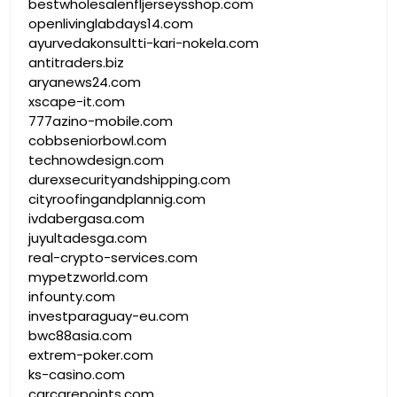
bestwholesalenfljerseysshop.com
openlivinglabdays14.com
ayurvedakonsultti-kari-nokela.com
antitraders.biz
aryanews24.com
xscape-it.com
777azino-mobile.com
cobbseniorbowl.com
technowdesign.com
durexsecurityandshipping.com
cityroofingandplannig.com
ivdabergasa.com
juyultadesga.com
real-crypto-services.com
mypetzworld.com
infounty.com
investparaguay-eu.com
bwc88asia.com
extrem-poker.com
ks-casino.com
carcarepoints.com