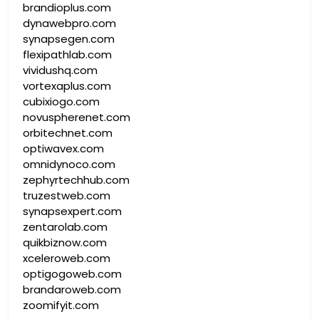
brandioplus.com
dynawebpro.com
synapsegen.com
flexipathlab.com
vividushq.com
vortexaplus.com
cubixiogo.com
novuspherenet.com
orbitechnet.com
optiwavex.com
omnidynoco.com
zephyrtechhub.com
truzestweb.com
synapsexpert.com
zentarolab.com
quikbiznow.com
xceleroweb.com
optigogoweb.com
brandaroweb.com
zoomifyit.com