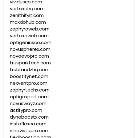
vividusco.com
vortexahq.com
zenithifyit.com
maxxiohub.com
zephyraweb.com
vortexaweb.com
optigeniusco.com
novuspherex.com
novaevopro.com
trusparktech.com
trubrandzhq.com
boostifynet.com
nexventpro.com
zephyrtechx.com
optigoxpert.com
novuswayz.com
actifypro.com
dynaboostx.com
instaflexco.com
innovistapro.com
flexiboostlab.com