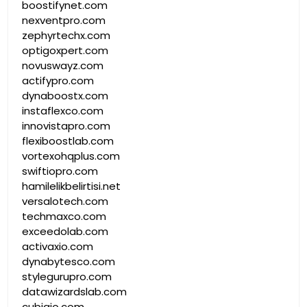
boostifynet.com
nexventpro.com
zephyrtechx.com
optigoxpert.com
novuswayz.com
actifypro.com
dynaboostx.com
instaflexco.com
innovistapro.com
flexiboostlab.com
vortexohqplus.com
swiftiopro.com
hamilelikbelirtisi.net
versalotech.com
techmaxco.com
exceedolab.com
activaxio.com
dynabytesco.com
stylegurupro.com
datawizardslab.com
cubiqio.com