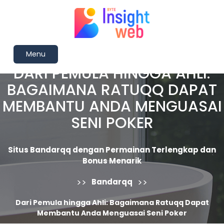
Skip
to
content
Menu
DARI PEMULA HINGGA AHLI:
BAGAIMANA RATUQQ DAPAT
MEMBANTU ANDA MENGUASAI
SENI POKER
Situs Bandarqq dengan Permainan Terlengkap dan
Bonus Menarik
>>
>>
Bandarqq
Dari Pemula hingga Ahli: Bagaimana Ratuqq Dapat
Membantu Anda Menguasai Seni Poker