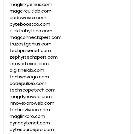
maglinkgenius.com
magcircuitlab.com
codewavex.com
byteboostco.com
elektrabyteco.com
magconnectxpert.com
truzestgenius.com
techpulsenet.com
zephyrtechxpert.com
infovortexco.com
digizinelab.com
techwavego.com
codepulsex.com
techscopetech.com
magdynoweb.com
innovexaroweb.com
techreviveco.com
maglinkaro.com
dynabytenet.com
bytesourcepro.com