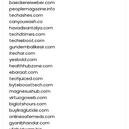
baeckereiweber.com
peoplemagazine.info
techashes.com
canyouwash.co
havadisantalya.com
techdtimes.com
techieboot.com
gundembalikesir.com
itechar.com
yesbold.com
healthhubzone.com
ebaraat.com
techjuiced.com
byteboosttech.com
magnexushub.com
virtuogoweb.com
biglotshours.com
buyliraglutide.com
onlinesafemeds.com
gyanibhandar.com