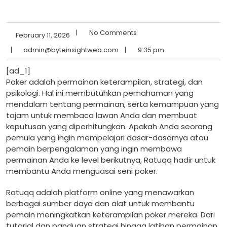
|
No Comments
February 11, 2026
|
admin@byteinsightweb.com
|
9:35 pm
[ad_1]
Poker adalah permainan keterampilan, strategi, dan
psikologi. Hal ini membutuhkan pemahaman yang
mendalam tentang permainan, serta kemampuan yang
tajam untuk membaca lawan Anda dan membuat
keputusan yang diperhitungkan. Apakah Anda seorang
pemula yang ingin mempelajari dasar-dasarnya atau
pemain berpengalaman yang ingin membawa
permainan Anda ke level berikutnya, Ratuqq hadir untuk
membantu Anda menguasai seni poker.
Ratuqq adalah platform online yang menawarkan
berbagai sumber daya dan alat untuk membantu
pemain meningkatkan keterampilan poker mereka. Dari
tutorial dan panduan strategi hingga latihan permainan