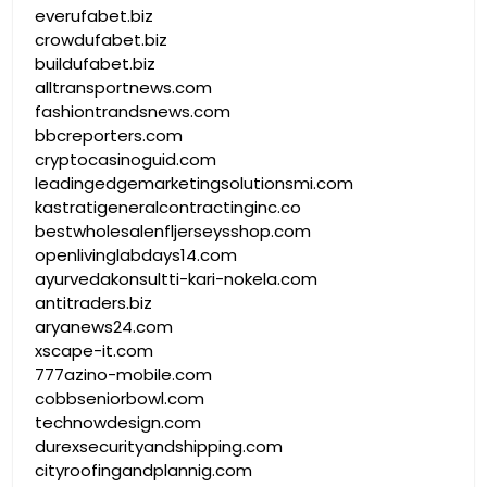
everufabet.biz
crowdufabet.biz
buildufabet.biz
alltransportnews.com
fashiontrandsnews.com
bbcreporters.com
cryptocasinoguid.com
leadingedgemarketingsolutionsmi.com
kastratigeneralcontractinginc.co
bestwholesalenfljerseysshop.com
openlivinglabdays14.com
ayurvedakonsultti-kari-nokela.com
antitraders.biz
aryanews24.com
xscape-it.com
777azino-mobile.com
cobbseniorbowl.com
technowdesign.com
durexsecurityandshipping.com
cityroofingandplannig.com