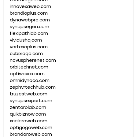
innovexaweb.com
brandioplus.com
dynawebpro.com
synapsegen.com
flexipathlab.com
vividushq.com
vortexaplus.com
cubixiogo.com
novuspherenet.com
orbitechnet.com
optiwavex.com
omnidynoco.com
zephyrtechhub.com
truzestweb.com
synapsexpert.com
zentarolab.com
quikbiznow.com
xceleroweb.com
optigogoweb.com
brandaroweb.com