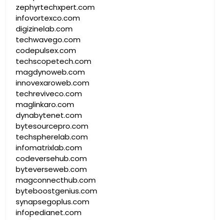
zephyrtechxpert.com
infovortexco.com
digizinelab.com
techwavego.com
codepulsex.com
techscopetech.com
magdynoweb.com
innovexaroweb.com
techreviveco.com
maglinkaro.com
dynabytenet.com
bytesourcepro.com
techspherelab.com
infomatrixlab.com
codeversehub.com
byteverseweb.com
magconnecthub.com
byteboostgenius.com
synapsegoplus.com
infopedianet.com