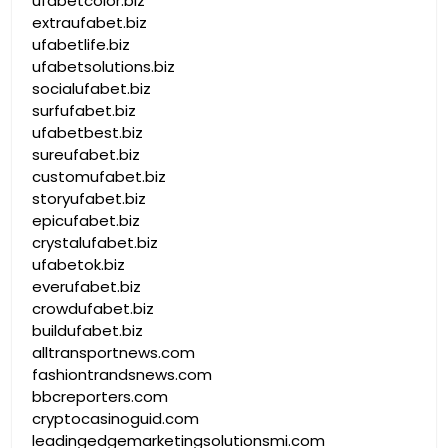
ufabetcolor.biz
extraufabet.biz
ufabetlife.biz
ufabetsolutions.biz
socialufabet.biz
surfufabet.biz
ufabetbest.biz
sureufabet.biz
customufabet.biz
storyufabet.biz
epicufabet.biz
crystalufabet.biz
ufabetok.biz
everufabet.biz
crowdufabet.biz
buildufabet.biz
alltransportnews.com
fashiontrandsnews.com
bbcreporters.com
cryptocasinoguid.com
leadingedgemarketingsolutionsmi.com