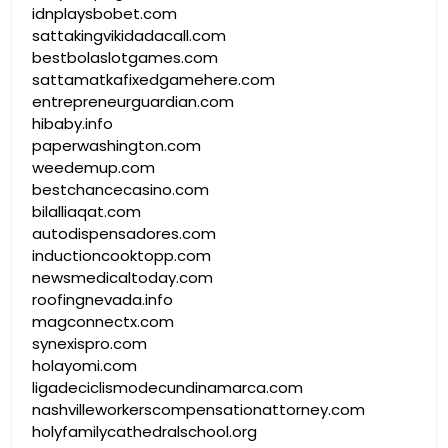
idnplaysbobet.com
sattakingvikidadacall.com
bestbolaslotgames.com
sattamatkafixedgamehere.com
entrepreneurguardian.com
hibaby.info
paperwashington.com
weedemup.com
bestchancecasino.com
bilalliaqat.com
autodispensadores.com
inductioncooktopp.com
newsmedicaltoday.com
roofingnevada.info
magconnectx.com
synexispro.com
holayomi.com
ligadeciclismodecundinamarca.com
nashvilleworkerscompensationattorney.com
holyfamilycathedralschool.org