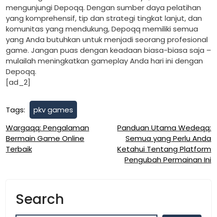
mengunjungi Depoqq. Dengan sumber daya pelatihan
yang komprehensif, tip dan strategi tingkat lanjut, dan
komunitas yang mendukung, Depoqq memiliki semua
yang Anda butuhkan untuk menjadi seorang profesional
game. Jangan puas dengan keadaan biasa-biasa saja –
mulailah meningkatkan gameplay Anda hari ini dengan
Depoqq.
[ad_2]
Tags:
pkv games
Post
Wargaqq: Pengalaman
Panduan Utama Wedeqq:
Bermain Game Online
Semua yang Perlu Anda
navigation
Terbaik
Ketahui Tentang Platform
Pengubah Permainan Ini
Search