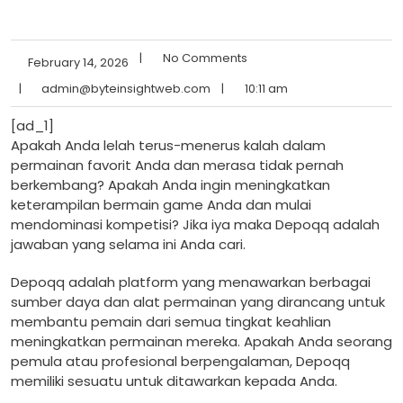
Membantu Anda Meningkatkan Keterampilan Bermain
Game Anda
|
No Comments
February 14, 2026
|
admin@byteinsightweb.com
|
10:11 am
[ad_1]
Apakah Anda lelah terus-menerus kalah dalam
permainan favorit Anda dan merasa tidak pernah
berkembang? Apakah Anda ingin meningkatkan
keterampilan bermain game Anda dan mulai
mendominasi kompetisi? Jika iya maka Depoqq adalah
jawaban yang selama ini Anda cari.
Depoqq adalah platform yang menawarkan berbagai
sumber daya dan alat permainan yang dirancang untuk
membantu pemain dari semua tingkat keahlian
meningkatkan permainan mereka. Apakah Anda seorang
pemula atau profesional berpengalaman, Depoqq
memiliki sesuatu untuk ditawarkan kepada Anda.