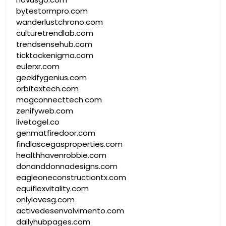
bytestormpro.com
wanderlustchrono.com
culturetrendlab.com
trendsensehub.com
ticktockenigma.com
eulerxr.com
geekifygenius.com
orbitextech.com
magconnecttech.com
zenifyweb.com
livetogel.co
genmatfiredoor.com
findlascegasproperties.com
healthhavenrobbie.com
donanddonnadesigns.com
eagleoneconstructiontx.com
equiflexvitality.com
onlylovesg.com
activedesenvolvimento.com
dailyhubpages.com