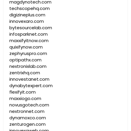
magdynotech.com
techscopehq.com
digizineplus.com
innovexaro.com
bytesourcelab.com
infosparknet.com
maxxifyitnow.com
quixifynow.com
zephyruspro.com
optipathx.com
nextronixlab.com
zentrixhq.com
innovestanet.com
dynabytexpert.com
flexifyit.com
maxxiogo.com
novusgotech.com
nextronnet.com
dynamoxco.com
zenturogen.com
innovexaweb.com