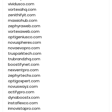
vividusco.com
vortexahq.com
zenithifyit.com
maxxiohub.com
zephyraweb.com
vortexaweb.com
optigeniusco.com
novuspherex.com
novaevopro.com
trusparktech.com
trubrandzhq.com
boostifynet.com
nexventpro.com
zephyrtechx.com
optigoxpert.com
novuswayz.com
actifypro.com
dynaboostx.com
instaflexco.com
innovistapro.com