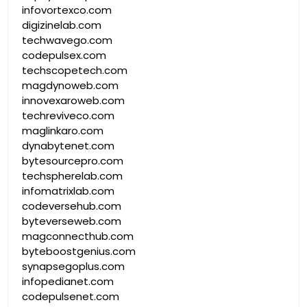
infovortexco.com
digizinelab.com
techwavego.com
codepulsex.com
techscopetech.com
magdynoweb.com
innovexaroweb.com
techreviveco.com
maglinkaro.com
dynabytenet.com
bytesourcepro.com
techspherelab.com
infomatrixlab.com
codeversehub.com
byteverseweb.com
magconnecthub.com
byteboostgenius.com
synapsegoplus.com
infopedianet.com
codepulsenet.com