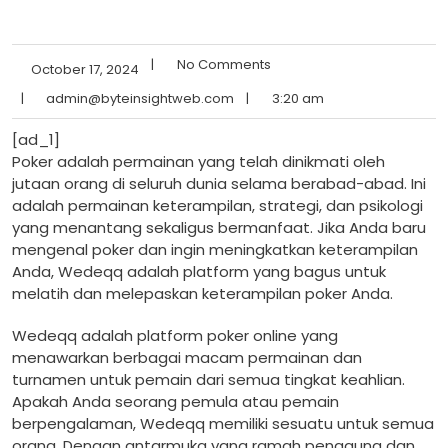
|
No Comments
October 17, 2024
|
admin@byteinsightweb.com
|
3:20 am
[ad_1]
Poker adalah permainan yang telah dinikmati oleh
jutaan orang di seluruh dunia selama berabad-abad. Ini
adalah permainan keterampilan, strategi, dan psikologi
yang menantang sekaligus bermanfaat. Jika Anda baru
mengenal poker dan ingin meningkatkan keterampilan
Anda, Wedeqq adalah platform yang bagus untuk
melatih dan melepaskan keterampilan poker Anda.
Wedeqq adalah platform poker online yang
menawarkan berbagai macam permainan dan
turnamen untuk pemain dari semua tingkat keahlian.
Apakah Anda seorang pemula atau pemain
berpengalaman, Wedeqq memiliki sesuatu untuk semua
orang. Dengan antarmuka yang ramah pengguna dan