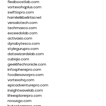
flexiboostlab.com
vortexohqplus.com
swiftiopro.com
hamilelikbelirtisi.net
versalotech.com
techmaxco.com
exceedolab.com
activaxio.com
dynabytesco.com
stylegurupro.com
datawizardslab.com
cubiqio.com
geeklifechronicle.com
infospherepro.com
foodiesavorpro.com
vortexohq.com
epicadventurepro.com
insightwavelab.com
lifeexplorerpro.com
novusgo.com
bytestormpro.com