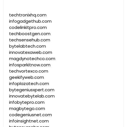
techtronixhq.com
infogadgethub.com
codelinkitpro.com
techboostgen.com
techsensehub.com
bytelabtech.com
innovatexaweb.com
magdynotechco.com
infosparkitnow.com
techvortexco.com
geekifyweb.com
infoplazatech.com
bytegeniusxpert.com
innovatebytelab.com
infobytepro.com
magbytego.com
codegeniusnet.com
infoinsightnet.com