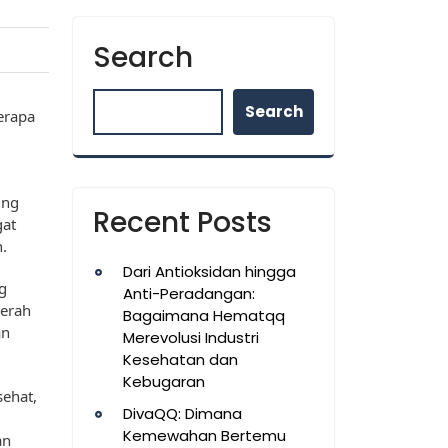
Search
Search
erapa
ung
Recent Posts
gat
.
Dari Antioksidan hingga
g
Anti-Peradangan:
merah
Bagaimana Hematqq
an
Merevolusi Industri
Kesehatan dan
Kebugaran
ehat,
DivaQQ: Dimana
Kemewahan Bertemu
an