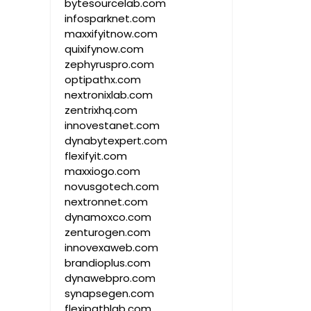
bytesourcelab.com
infosparknet.com
maxxifyitnow.com
quixifynow.com
zephyruspro.com
optipathx.com
nextronixlab.com
zentrixhq.com
innovestanet.com
dynabytexpert.com
flexifyit.com
maxxiogo.com
novusgotech.com
nextronnet.com
dynamoxco.com
zenturogen.com
innovexaweb.com
brandioplus.com
dynawebpro.com
synapsegen.com
flexipathlab.com