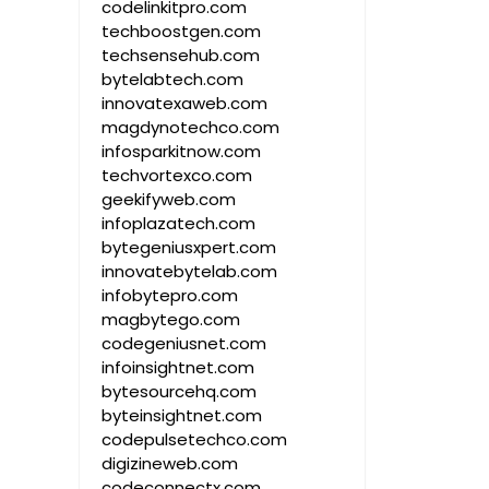
codelinkitpro.com
techboostgen.com
techsensehub.com
bytelabtech.com
innovatexaweb.com
magdynotechco.com
infosparkitnow.com
techvortexco.com
geekifyweb.com
infoplazatech.com
bytegeniusxpert.com
innovatebytelab.com
infobytepro.com
magbytego.com
codegeniusnet.com
infoinsightnet.com
bytesourcehq.com
byteinsightnet.com
codepulsetechco.com
digizineweb.com
codeconnectx.com