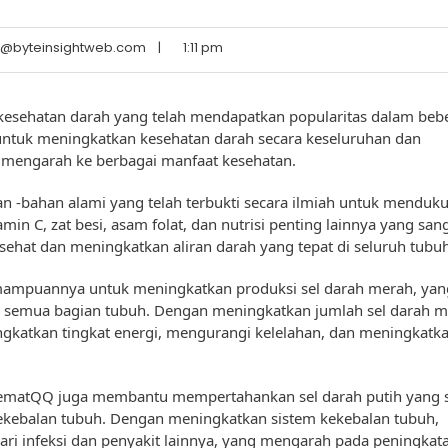
@byteinsightweb.com
|
1:11 pm
kesehatan darah yang telah mendapatkan popularitas dalam beb
g untuk meningkatkan kesehatan darah secara keseluruhan dan
 mengarah ke berbagai manfaat kesehatan.
n -bahan alami yang telah terbukti secara ilmiah untuk menduk
in C, zat besi, asam folat, dan nutrisi penting lainnya yang san
ehat dan meningkatkan aliran darah yang tepat di seluruh tubuh
ampuannya untuk meningkatkan produksi sel darah merah, yan
semua bagian tubuh. Dengan meningkatkan jumlah sel darah 
atkan tingkat energi, mengurangi kelelahan, dan meningkatk
HematQQ juga membantu mempertahankan sel darah putih yang s
kebalan tubuh. Dengan meningkatkan sistem kekebalan tubuh,
 infeksi dan penyakit lainnya, yang mengarah pada peningkat