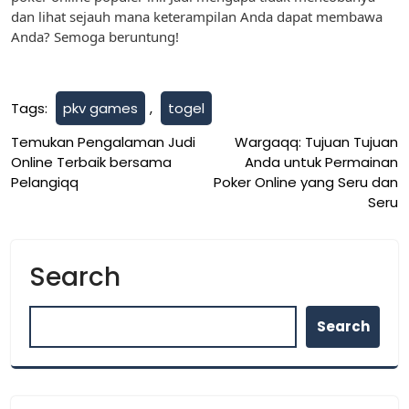
dan lihat sejauh mana keterampilan Anda dapat membawa
Anda? Semoga beruntung!
Tags:
pkv games
,
togel
Post
Temukan Pengalaman Judi
Wargaqq: Tujuan Tujuan
Online Terbaik bersama
Anda untuk Permainan
navigation
Pelangiqq
Poker Online yang Seru dan
Seru
Search
Search