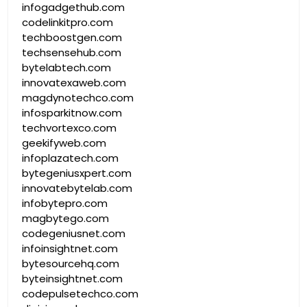
infogadgethub.com
codelinkitpro.com
techboostgen.com
techsensehub.com
bytelabtech.com
innovatexaweb.com
magdynotechco.com
infosparkitnow.com
techvortexco.com
geekifyweb.com
infoplazatech.com
bytegeniusxpert.com
innovatebytelab.com
infobytepro.com
magbytego.com
codegeniusnet.com
infoinsightnet.com
bytesourcehq.com
byteinsightnet.com
codepulsetechco.com