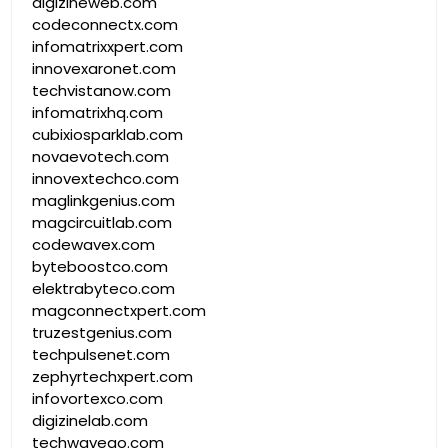
digizineweb.com
codeconnectx.com
infomatrixxpert.com
innovexaronet.com
techvistanow.com
infomatrixhq.com
cubixiosparklab.com
novaevotech.com
innovextechco.com
maglinkgenius.com
magcircuitlab.com
codewavex.com
byteboostco.com
elektrabyteco.com
magconnectxpert.com
truzestgenius.com
techpulsenet.com
zephyrtechxpert.com
infovortexco.com
digizinelab.com
techwavego.com