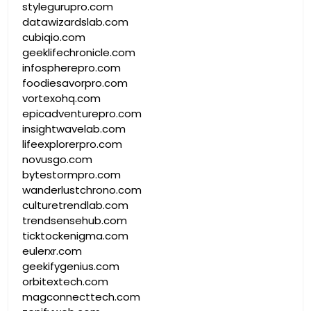
stylegurupro.com
datawizardslab.com
cubiqio.com
geeklifechronicle.com
infospherepro.com
foodiesavorpro.com
vortexohq.com
epicadventurepro.com
insightwavelab.com
lifeexplorerpro.com
novusgo.com
bytestormpro.com
wanderlustchrono.com
culturetrendlab.com
trendsensehub.com
ticktockenigma.com
eulerxr.com
geekifygenius.com
orbitextech.com
magconnecttech.com