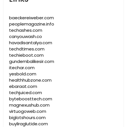
baeckereiweber.com
peoplemagazine.info
techashes.com
canyouwash.co
havadisantalya.com
techdtimes.com
techieboot.com
gundembalikesir.com
itechar.com
yesbold.com
healthhubzone.com
ebaraat.com
techjuiced.com
byteboosttech.com
magnexushub.com
virtuogoweb.com
biglotshours.com
buyliraglutide.com