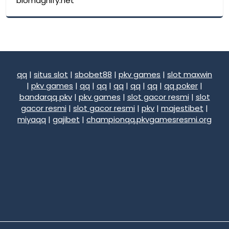
biomagnify.net
qq
|
situs slot
|
sbobet88
|
pkv games
|
slot maxwin
|
pkv games
|
qq
|
qq
|
qq
|
qq
|
qq
|
qq poker
|
bandarqq pkv
|
pkv games
|
slot gacor resmi
|
slot
gacor resmi
|
slot gacor resmi
|
pkv
|
majestibet
|
miyaqq
|
gajibet
|
championqq.pkvgamesresmi.org