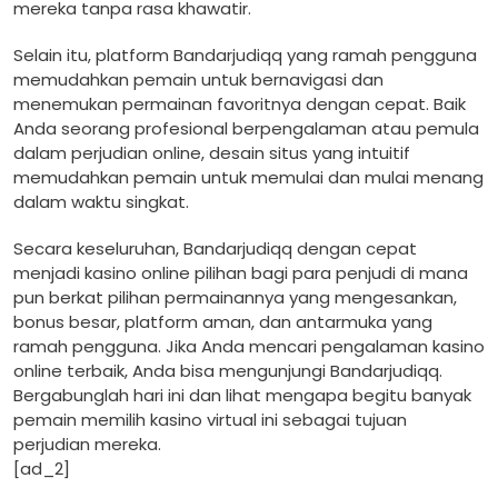
mereka tanpa rasa khawatir.
Selain itu, platform Bandarjudiqq yang ramah pengguna
memudahkan pemain untuk bernavigasi dan
menemukan permainan favoritnya dengan cepat. Baik
Anda seorang profesional berpengalaman atau pemula
dalam perjudian online, desain situs yang intuitif
memudahkan pemain untuk memulai dan mulai menang
dalam waktu singkat.
Secara keseluruhan, Bandarjudiqq dengan cepat
menjadi kasino online pilihan bagi para penjudi di mana
pun berkat pilihan permainannya yang mengesankan,
bonus besar, platform aman, dan antarmuka yang
ramah pengguna. Jika Anda mencari pengalaman kasino
online terbaik, Anda bisa mengunjungi Bandarjudiqq.
Bergabunglah hari ini dan lihat mengapa begitu banyak
pemain memilih kasino virtual ini sebagai tujuan
perjudian mereka.
[ad_2]