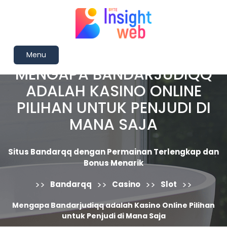
Skip
to
content
Menu
MENGAPA BANDARJUDIQQ
ADALAH KASINO ONLINE
PILIHAN UNTUK PENJUDI DI
MANA SAJA
Situs Bandarqq dengan Permainan Terlengkap dan
Bonus Menarik
>>
>>
>>
>>
Bandarqq
Casino
Slot
Mengapa Bandarjudiqq adalah Kasino Online Pilihan
untuk Penjudi di Mana Saja