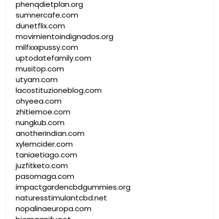
phenqdietplan.org
sumnercafe.com
dunetflix.com
movimientoindignados.org
milfxxxpussy.com
uptodatefamily.com
musitop.com
utyam.com
lacostituzioneblog.com
ohyeea.com
zhitiemoe.com
nungkub.com
anotherindian.com
xylemcider.com
taniaetiago.com
juzfitketo.com
pasomaga.com
impactgardencbdgummies.org
naturesstimulantcbd.net
nopalinaeuropa.com