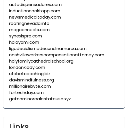
autodispensadores.com
inductioncooktopp.com
newsmedicaltoday.com
roofingnevada.info
magconnectx.com
synexispro.com
holayomi.com
ligadeciclismodecundinamarca.com
nashvilleworkerscompensationattorney.com
holyfamilycathedralschool.org
londonkiddy.com
ufabetcoaching.biz
davismindfulness.org
millionairebyte.com
fortechday.com
getcaminorealestateusa.xyz
Links