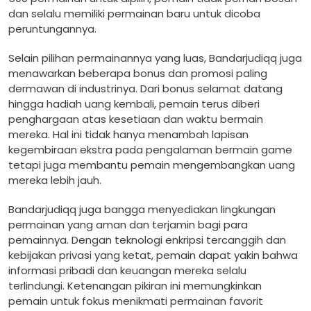
dan selalu memiliki permainan baru untuk dicoba
peruntungannya.
Selain pilihan permainannya yang luas, Bandarjudiqq juga
menawarkan beberapa bonus dan promosi paling
dermawan di industrinya. Dari bonus selamat datang
hingga hadiah uang kembali, pemain terus diberi
penghargaan atas kesetiaan dan waktu bermain
mereka. Hal ini tidak hanya menambah lapisan
kegembiraan ekstra pada pengalaman bermain game
tetapi juga membantu pemain mengembangkan uang
mereka lebih jauh.
Bandarjudiqq juga bangga menyediakan lingkungan
permainan yang aman dan terjamin bagi para
pemainnya. Dengan teknologi enkripsi tercanggih dan
kebijakan privasi yang ketat, pemain dapat yakin bahwa
informasi pribadi dan keuangan mereka selalu
terlindungi. Ketenangan pikiran ini memungkinkan
pemain untuk fokus menikmati permainan favorit