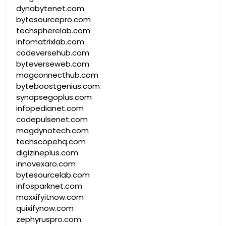
dynabytenet.com
bytesourcepro.com
techspherelab.com
infomatrixlab.com
codeversehub.com
byteverseweb.com
magconnecthub.com
byteboostgenius.com
synapsegoplus.com
infopedianet.com
codepulsenet.com
magdynotech.com
techscopehq.com
digizineplus.com
innovexaro.com
bytesourcelab.com
infosparknet.com
maxxifyitnow.com
quixifynow.com
zephyruspro.com