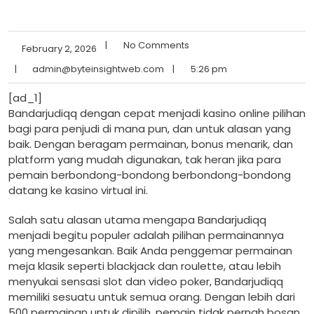
|
No Comments
February 2, 2026
|
admin@byteinsightweb.com
|
5:26 pm
[ad_1]
Bandarjudiqq dengan cepat menjadi kasino online pilihan
bagi para penjudi di mana pun, dan untuk alasan yang
baik. Dengan beragam permainan, bonus menarik, dan
platform yang mudah digunakan, tak heran jika para
pemain berbondong-bondong berbondong-bondong
datang ke kasino virtual ini.
Salah satu alasan utama mengapa Bandarjudiqq
menjadi begitu populer adalah pilihan permainannya
yang mengesankan. Baik Anda penggemar permainan
meja klasik seperti blackjack dan roulette, atau lebih
menyukai sensasi slot dan video poker, Bandarjudiqq
memiliki sesuatu untuk semua orang. Dengan lebih dari
500 permainan untuk dipilih, pemain tidak pernah bosan