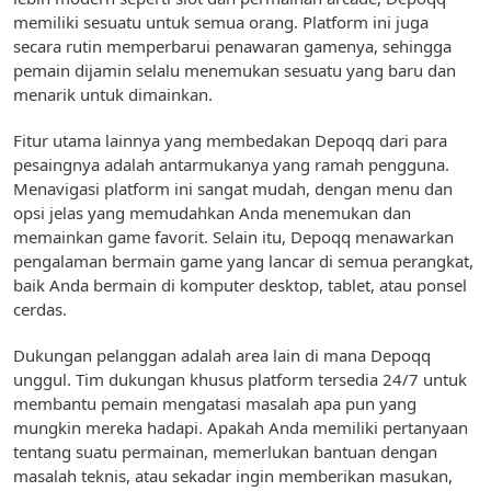
memiliki sesuatu untuk semua orang. Platform ini juga
secara rutin memperbarui penawaran gamenya, sehingga
pemain dijamin selalu menemukan sesuatu yang baru dan
menarik untuk dimainkan.
Fitur utama lainnya yang membedakan Depoqq dari para
pesaingnya adalah antarmukanya yang ramah pengguna.
Menavigasi platform ini sangat mudah, dengan menu dan
opsi jelas yang memudahkan Anda menemukan dan
memainkan game favorit. Selain itu, Depoqq menawarkan
pengalaman bermain game yang lancar di semua perangkat,
baik Anda bermain di komputer desktop, tablet, atau ponsel
cerdas.
Dukungan pelanggan adalah area lain di mana Depoqq
unggul. Tim dukungan khusus platform tersedia 24/7 untuk
membantu pemain mengatasi masalah apa pun yang
mungkin mereka hadapi. Apakah Anda memiliki pertanyaan
tentang suatu permainan, memerlukan bantuan dengan
masalah teknis, atau sekadar ingin memberikan masukan,