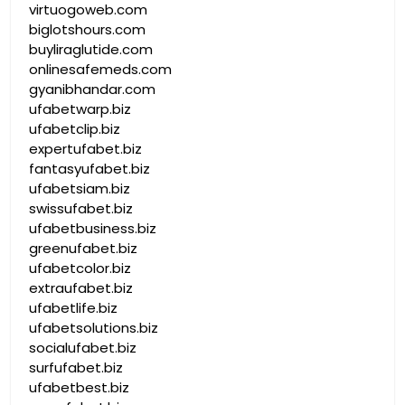
virtuogoweb.com
biglotshours.com
buyliraglutide.com
onlinesafemeds.com
gyanibhandar.com
ufabetwarp.biz
ufabetclip.biz
expertufabet.biz
fantasyufabet.biz
ufabetsiam.biz
swissufabet.biz
ufabetbusiness.biz
greenufabet.biz
ufabetcolor.biz
extraufabet.biz
ufabetlife.biz
ufabetsolutions.biz
socialufabet.biz
surfufabet.biz
ufabetbest.biz