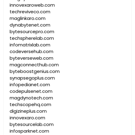
innovexaroweb.com
techreviveco.com
maglinkaro.com
dynabytenet.com
bytesourcepro.com
techspherelab.com
infomatrixlab.com
codeversehub.com
byteverseweb.com
magconnecthub.com
byteboostgenius.com
synapsegoplus.com
infopedianet.com
codepulsenet.com
magdynotech.com
techscopehq.com
digizineplus.com
innovexaro.com
bytesourcelab.com
infosparknet.com