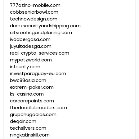
777azino-mobile.com
cobbseniorbowl.com
technowdesign.com
durexsecurityandshipping.com
cityroofingandplannig.com
ivdabergasa.com
juyultadesga.com
real-crypto-services.com
mypetzworld.com
infounty.com
investparaguay-eu.com
bwc88asia.com
extrem-poker.com
ks-casino.com
carcarepoints.com
thedoodlebreeders.com
grupohugodias.com
deqair.com
techsilvers.com
ningkatinskill.com