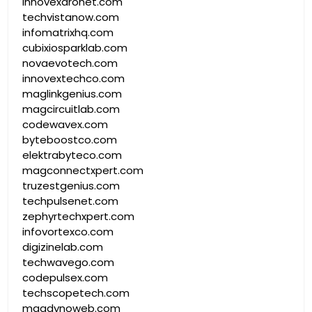
innovexaronet.com
techvistanow.com
infomatrixhq.com
cubixiosparklab.com
novaevotech.com
innovextechco.com
maglinkgenius.com
magcircuitlab.com
codewavex.com
byteboostco.com
elektrabyteco.com
magconnectxpert.com
truzestgenius.com
techpulsenet.com
zephyrtechxpert.com
infovortexco.com
digizinelab.com
techwavego.com
codepulsex.com
techscopetech.com
magdynoweb.com