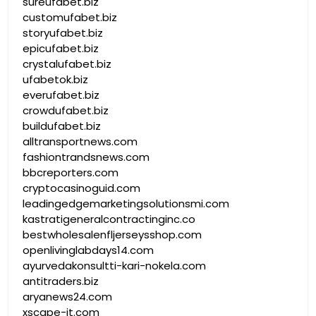
sureufabet.biz
customufabet.biz
storyufabet.biz
epicufabet.biz
crystalufabet.biz
ufabetok.biz
everufabet.biz
crowdufabet.biz
buildufabet.biz
alltransportnews.com
fashiontrandsnews.com
bbcreporters.com
cryptocasinoguid.com
leadingedgemarketingsolutionsmi.com
kastratigeneralcontractinginc.co
bestwholesalenfljerseysshop.com
openlivinglabdays14.com
ayurvedakonsultti-kari-nokela.com
antitraders.biz
aryanews24.com
xscape-it.com