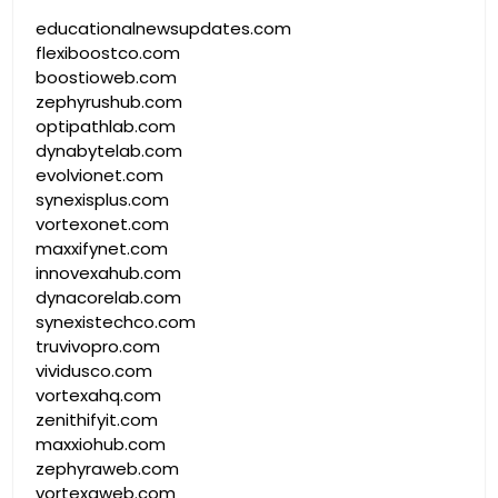
educationalnewsupdates.com
flexiboostco.com
boostioweb.com
zephyrushub.com
optipathlab.com
dynabytelab.com
evolvionet.com
synexisplus.com
vortexonet.com
maxxifynet.com
innovexahub.com
dynacorelab.com
synexistechco.com
truvivopro.com
vividusco.com
vortexahq.com
zenithifyit.com
maxxiohub.com
zephyraweb.com
vortexaweb.com