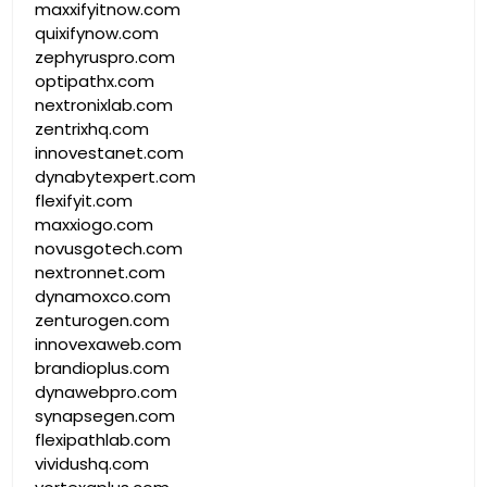
maxxifyitnow.com
quixifynow.com
zephyruspro.com
optipathx.com
nextronixlab.com
zentrixhq.com
innovestanet.com
dynabytexpert.com
flexifyit.com
maxxiogo.com
novusgotech.com
nextronnet.com
dynamoxco.com
zenturogen.com
innovexaweb.com
brandioplus.com
dynawebpro.com
synapsegen.com
flexipathlab.com
vividushq.com