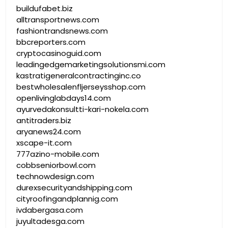
buildufabet.biz
alltransportnews.com
fashiontrandsnews.com
bbcreporters.com
cryptocasinoguid.com
leadingedgemarketingsolutionsmi.com
kastratigeneralcontractinginc.co
bestwholesalenfljerseysshop.com
openlivinglabdays14.com
ayurvedakonsultti-kari-nokela.com
antitraders.biz
aryanews24.com
xscape-it.com
777azino-mobile.com
cobbseniorbowl.com
technowdesign.com
durexsecurityandshipping.com
cityroofingandplannig.com
ivdabergasa.com
juyultadesga.com