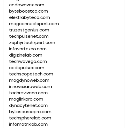
codewavex.com
byteboostco.com
elektrabyteco.com
magconnectxpert.com
truzestgenius.com
techpulsenet.com
zephyrtechxpert.com
infovortexco.com
digizinelab.com
techwavego.com
codepulsex.com
techscopetech.com
magdynoweb.com
innovexaroweb.com
techreviveco.com
maglinkaro.com
dynabytenet.com
bytesourcepro.com
techspherelab.com
infomatrixlab.com