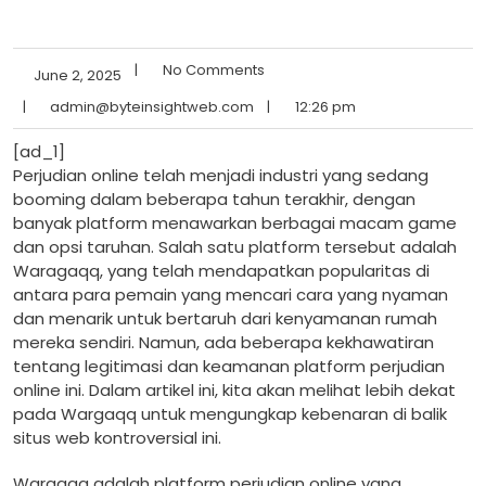
|
No Comments
June 2, 2025
|
admin@byteinsightweb.com
|
12:26 pm
[ad_1]
Perjudian online telah menjadi industri yang sedang
booming dalam beberapa tahun terakhir, dengan
banyak platform menawarkan berbagai macam game
dan opsi taruhan. Salah satu platform tersebut adalah
Waragaqq, yang telah mendapatkan popularitas di
antara para pemain yang mencari cara yang nyaman
dan menarik untuk bertaruh dari kenyamanan rumah
mereka sendiri. Namun, ada beberapa kekhawatiran
tentang legitimasi dan keamanan platform perjudian
online ini. Dalam artikel ini, kita akan melihat lebih dekat
pada Wargaqq untuk mengungkap kebenaran di balik
situs web kontroversial ini.
Wargaqq adalah platform perjudian online yang