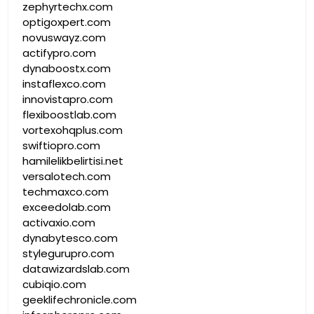
zephyrtechx.com
optigoxpert.com
novuswayz.com
actifypro.com
dynaboostx.com
instaflexco.com
innovistapro.com
flexiboostlab.com
vortexohqplus.com
swiftiopro.com
hamilelikbelirtisi.net
versalotech.com
techmaxco.com
exceedolab.com
activaxio.com
dynabytesco.com
stylegurupro.com
datawizardslab.com
cubiqio.com
geeklifechronicle.com