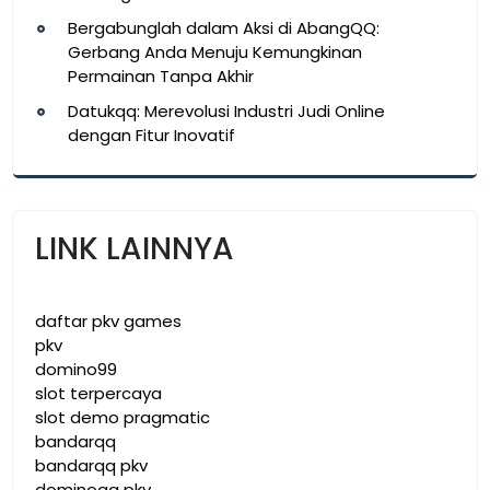
Bergabunglah dalam Aksi di AbangQQ:
Gerbang Anda Menuju Kemungkinan
Permainan Tanpa Akhir
Datukqq: Merevolusi Industri Judi Online
dengan Fitur Inovatif
LINK LAINNYA
daftar pkv games
pkv
domino99
slot terpercaya
slot demo pragmatic
bandarqq
bandarqq pkv
dominoqq pkv