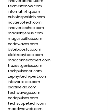
innovexaronet.com
techvistanow.com
infomatrixhq.com
cubixiosparklab.com
novaevotech.com
innovextechco.com
maglinkgenius.com
magcircuitlab.com
codewavex.com
byteboostco.com
elektrabyteco.com
magconnectxpert.com
truzestgenius.com
techpulsenet.com
zephyrtechxpert.com
infovortexco.com
digizinelab.com
techwavego.com
codepulsex.com
techscopetech.com
magdynoweb.com