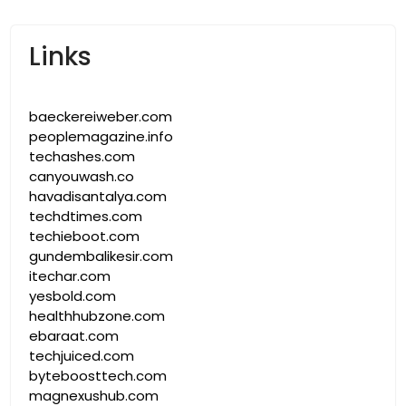
Links
baeckereiweber.com
peoplemagazine.info
techashes.com
canyouwash.co
havadisantalya.com
techdtimes.com
techieboot.com
gundembalikesir.com
itechar.com
yesbold.com
healthhubzone.com
ebaraat.com
techjuiced.com
byteboosttech.com
magnexushub.com