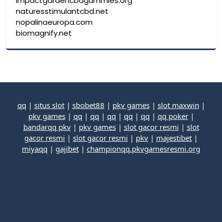
impactgardencbdgummies.org
naturesstimulantcbd.net
nopalinaeuropa.com
biomagnify.net
qq
|
situs slot
|
sbobet88
|
pkv games
|
slot maxwin
|
pkv games
|
qq
|
qq
|
qq
|
qq
|
qq
|
qq poker
|
bandarqq pkv
|
pkv games
|
slot gacor resmi
|
slot
gacor resmi
|
slot gacor resmi
|
pkv
|
majestibet
|
miyaqq
|
gajibet
|
championqq.pkvgamesresmi.org