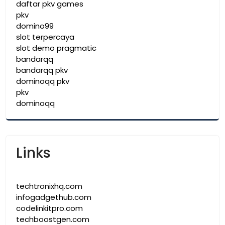
daftar pkv games
pkv
domino99
slot terpercaya
slot demo pragmatic
bandarqq
bandarqq pkv
dominoqq pkv
pkv
dominoqq
Links
techtronixhq.com
infogadgethub.com
codelinkitpro.com
techboostgen.com