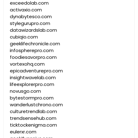
exceedolab.com
activaxio.com
dynabytesco.com
stylegurupro.com
datawizardslab.com
cubiqio.com
geeklifechronicle.com
infospherepro.com
foodiesavorpro.com
vortexohq.com
epicadventurepro.com
insightwavelab.com
lifeexplorerpro.com
novusgo.com
bytestormpro.com
wanderlustchrono.com
culturetrendlab.com
trendsensehub.com
ticktockenigma.com
eulerxr.com