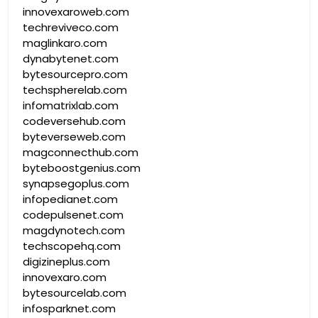
innovexaroweb.com
techreviveco.com
maglinkaro.com
dynabytenet.com
bytesourcepro.com
techspherelab.com
infomatrixlab.com
codeversehub.com
byteverseweb.com
magconnecthub.com
byteboostgenius.com
synapsegoplus.com
infopedianet.com
codepulsenet.com
magdynotech.com
techscopehq.com
digizineplus.com
innovexaro.com
bytesourcelab.com
infosparknet.com