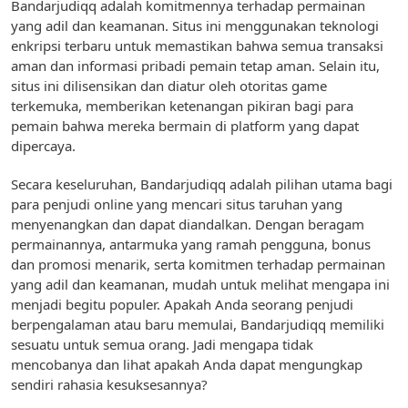
Bandarjudiqq adalah komitmennya terhadap permainan
yang adil dan keamanan. Situs ini menggunakan teknologi
enkripsi terbaru untuk memastikan bahwa semua transaksi
aman dan informasi pribadi pemain tetap aman. Selain itu,
situs ini dilisensikan dan diatur oleh otoritas game
terkemuka, memberikan ketenangan pikiran bagi para
pemain bahwa mereka bermain di platform yang dapat
dipercaya.
Secara keseluruhan, Bandarjudiqq adalah pilihan utama bagi
para penjudi online yang mencari situs taruhan yang
menyenangkan dan dapat diandalkan. Dengan beragam
permainannya, antarmuka yang ramah pengguna, bonus
dan promosi menarik, serta komitmen terhadap permainan
yang adil dan keamanan, mudah untuk melihat mengapa ini
menjadi begitu populer. Apakah Anda seorang penjudi
berpengalaman atau baru memulai, Bandarjudiqq memiliki
sesuatu untuk semua orang. Jadi mengapa tidak
mencobanya dan lihat apakah Anda dapat mengungkap
sendiri rahasia kesuksesannya?