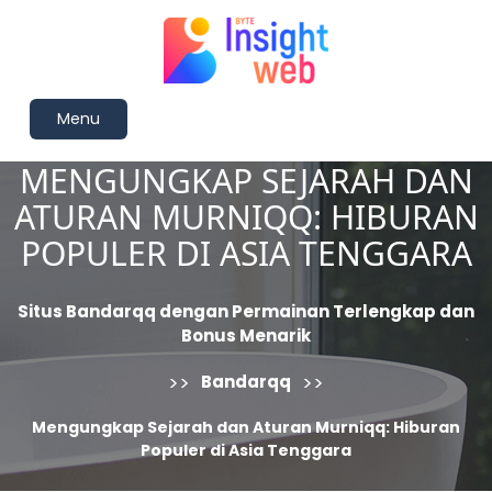
Skip
to
content
Menu
MENGUNGKAP SEJARAH DAN
ATURAN MURNIQQ: HIBURAN
POPULER DI ASIA TENGGARA
Situs Bandarqq dengan Permainan Terlengkap dan
Bonus Menarik
>>
>>
Bandarqq
Mengungkap Sejarah dan Aturan Murniqq: Hiburan
Populer di Asia Tenggara