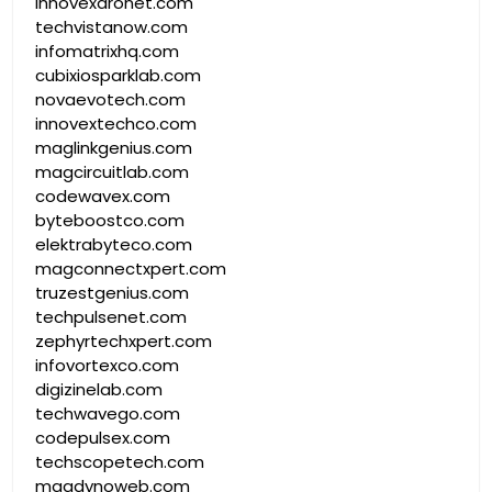
innovexaronet.com
techvistanow.com
infomatrixhq.com
cubixiosparklab.com
novaevotech.com
innovextechco.com
maglinkgenius.com
magcircuitlab.com
codewavex.com
byteboostco.com
elektrabyteco.com
magconnectxpert.com
truzestgenius.com
techpulsenet.com
zephyrtechxpert.com
infovortexco.com
digizinelab.com
techwavego.com
codepulsex.com
techscopetech.com
magdynoweb.com