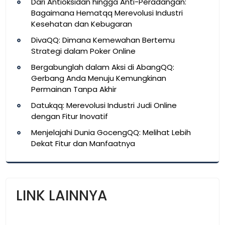
Dari Antioksidan hingga Anti-Peradangan:
Bagaimana Hematqq Merevolusi Industri
Kesehatan dan Kebugaran
DivaQQ: Dimana Kemewahan Bertemu
Strategi dalam Poker Online
Bergabunglah dalam Aksi di AbangQQ:
Gerbang Anda Menuju Kemungkinan
Permainan Tanpa Akhir
Datukqq: Merevolusi Industri Judi Online
dengan Fitur Inovatif
Menjelajahi Dunia GocengQQ: Melihat Lebih
Dekat Fitur dan Manfaatnya
LINK LAINNYA