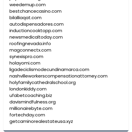
weedemup.com
bestchancecasino.com
bilalliaqat.com
autodispensadores.com
inductioncooktopp.com
newsmedicaltoday.com
roofingnevada.info
magconnectx.com
synexispro.com
holayomi.com
ligadeciclismodecundinamarca.com
nashvilleworkerscompensationattorney.com
holyfamilycathedralschool.org
londonkiddy.com
ufabetcoaching.biz
davismindfulness.org
millionairebyte.com
fortechday.com
getcaminorealestateusa.xyz