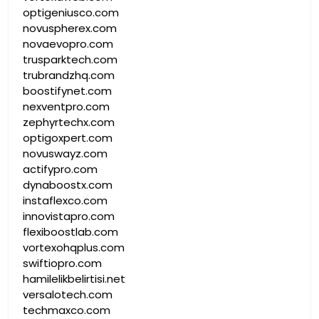
optigeniusco.com
novuspherex.com
novaevopro.com
trusparktech.com
trubrandzhq.com
boostifynet.com
nexventpro.com
zephyrtechx.com
optigoxpert.com
novuswayz.com
actifypro.com
dynaboostx.com
instaflexco.com
innovistapro.com
flexiboostlab.com
vortexohqplus.com
swiftiopro.com
hamilelikbelirtisi.net
versalotech.com
techmaxco.com