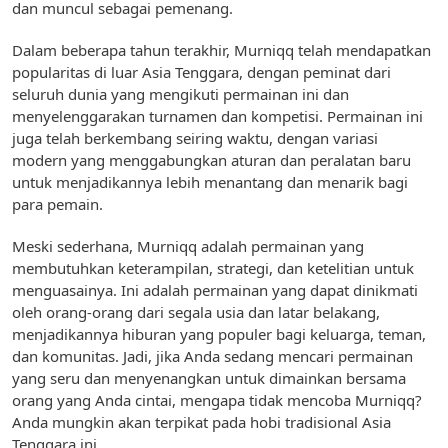
dan muncul sebagai pemenang.
Dalam beberapa tahun terakhir, Murniqq telah mendapatkan
popularitas di luar Asia Tenggara, dengan peminat dari
seluruh dunia yang mengikuti permainan ini dan
menyelenggarakan turnamen dan kompetisi. Permainan ini
juga telah berkembang seiring waktu, dengan variasi
modern yang menggabungkan aturan dan peralatan baru
untuk menjadikannya lebih menantang dan menarik bagi
para pemain.
Meski sederhana, Murniqq adalah permainan yang
membutuhkan keterampilan, strategi, dan ketelitian untuk
menguasainya. Ini adalah permainan yang dapat dinikmati
oleh orang-orang dari segala usia dan latar belakang,
menjadikannya hiburan yang populer bagi keluarga, teman,
dan komunitas. Jadi, jika Anda sedang mencari permainan
yang seru dan menyenangkan untuk dimainkan bersama
orang yang Anda cintai, mengapa tidak mencoba Murniqq?
Anda mungkin akan terpikat pada hobi tradisional Asia
Tenggara ini.