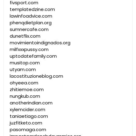
fivsport.com
templatedzine.com
lawinfoadvice.com
phenqdietplan.org
sumnercafe.com
dunetflix.com
movimientoindignados.org
milfxxxpussy.com
uptodatefamily.com
musitop.com
utyam.com
lacostituzioneblog.com
ohyeea.com
zhitiemoe.com
nungkub.com
anotherindian.com
xylemcider.com
taniaetiago.com
juzfitketo.com
pasomaga.com