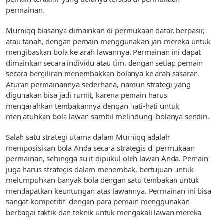
permainan.
Murniqq biasanya dimainkan di permukaan datar, berpasir,
atau tanah, dengan pemain menggunakan jari mereka untuk
mengibaskan bola ke arah lawannya. Permainan ini dapat
dimainkan secara individu atau tim, dengan setiap pemain
secara bergiliran menembakkan bolanya ke arah sasaran.
Aturan permainannya sederhana, namun strategi yang
digunakan bisa jadi rumit, karena pemain harus
mengarahkan tembakannya dengan hati-hati untuk
menjatuhkan bola lawan sambil melindungi bolanya sendiri.
Salah satu strategi utama dalam Murniqq adalah
memposisikan bola Anda secara strategis di permukaan
permainan, sehingga sulit dipukul oleh lawan Anda. Pemain
juga harus strategis dalam menembak, bertujuan untuk
melumpuhkan banyak bola dengan satu tembakan untuk
mendapatkan keuntungan atas lawannya. Permainan ini bisa
sangat kompetitif, dengan para pemain menggunakan
berbagai taktik dan teknik untuk mengakali lawan mereka