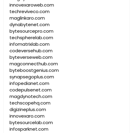
innovexaroweb.com
techreviveco.com
maglinkaro.com
dynabytenet.com
bytesourcepro.com
techspherelab.com
infomatrixlab.com
codeversehub.com
byteverseweb.com
magconnecthub.com
byteboostgenius.com
synapsegoplus.com
infopedianet.com
codepulsenet.com
magdynotech.com
techscopehq.com
digizineplus.com
innovexaro.com
bytesourcelab.com
infosparknet.com