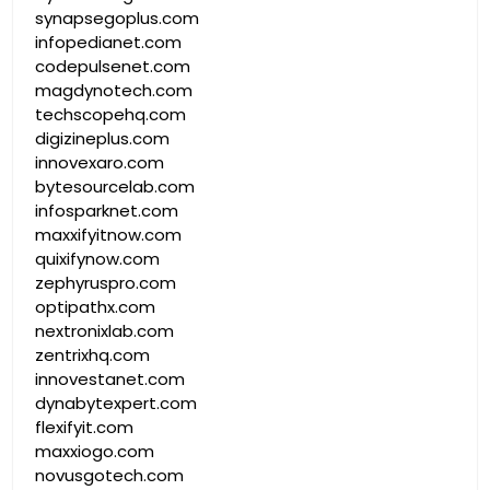
synapsegoplus.com
infopedianet.com
codepulsenet.com
magdynotech.com
techscopehq.com
digizineplus.com
innovexaro.com
bytesourcelab.com
infosparknet.com
maxxifyitnow.com
quixifynow.com
zephyruspro.com
optipathx.com
nextronixlab.com
zentrixhq.com
innovestanet.com
dynabytexpert.com
flexifyit.com
maxxiogo.com
novusgotech.com