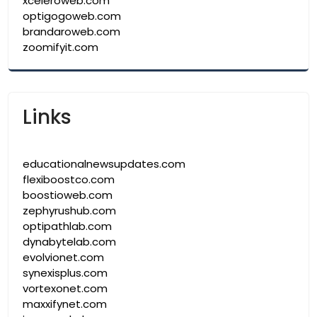
xceleroweb.com
optigogoweb.com
brandaroweb.com
zoomifyit.com
Links
educationalnewsupdates.com
flexiboostco.com
boostioweb.com
zephyrushub.com
optipathlab.com
dynabytelab.com
evolvionet.com
synexisplus.com
vortexonet.com
maxxifynet.com