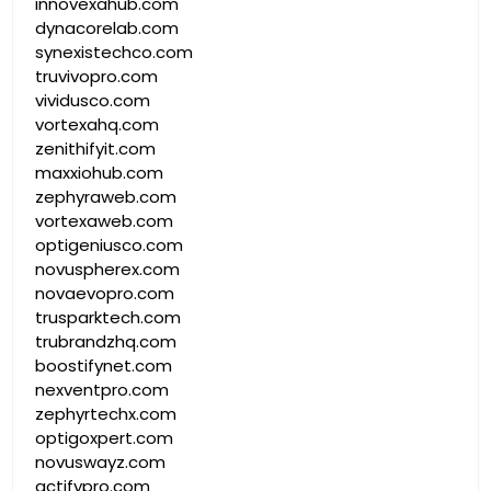
innovexahub.com
dynacorelab.com
synexistechco.com
truvivopro.com
vividusco.com
vortexahq.com
zenithifyit.com
maxxiohub.com
zephyraweb.com
vortexaweb.com
optigeniusco.com
novuspherex.com
novaevopro.com
trusparktech.com
trubrandzhq.com
boostifynet.com
nexventpro.com
zephyrtechx.com
optigoxpert.com
novuswayz.com
actifypro.com