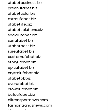
ufabetbusiness.biz
greenufabet.biz
ufabetcolor.biz
extraufabet.biz
ufabetlife.biz
ufabetsolutions.biz
socialufabet.biz
surfufabet.biz
ufabetbest.biz
sureufabet.biz
customufabet.biz
storyufabet.biz
epicufabet.biz
crystalufabet.biz
ufabetok.biz
everufabet.biz
crowdufabet.biz
buildufabet.biz
alltransportnews.com
fashiontrandsnews.com