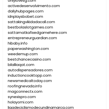
onlylovesg.com
activedesenvolvimento.com
dailyhubpages.com
idnplaysbobet.com
sattakingvikidadacall.com
bestbolaslotgames.com
sattamatkafixedgamehere.com
entrepreneurguardian.com
hibaby.info
paperwashington.com
weedemup.com
bestchancecasino.com
bilalliaqat.com
autodispensadores.com
inductioncooktopp.com
newsmedicaltoday.com
roofingnevada.info
magconnectx.com
synexispro.com
holayomi.com
ligadeciclismodecundinamarca.com