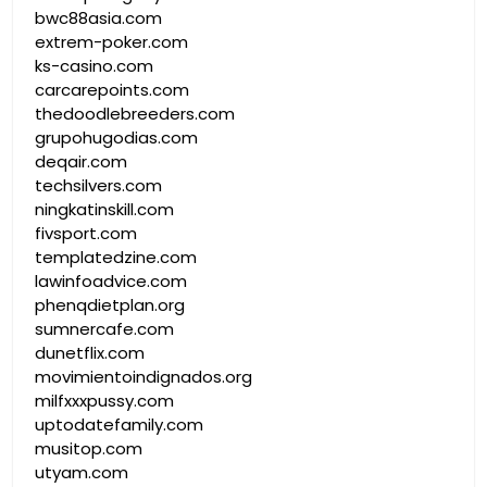
bwc88asia.com
extrem-poker.com
ks-casino.com
carcarepoints.com
thedoodlebreeders.com
grupohugodias.com
deqair.com
techsilvers.com
ningkatinskill.com
fivsport.com
templatedzine.com
lawinfoadvice.com
phenqdietplan.org
sumnercafe.com
dunetflix.com
movimientoindignados.org
milfxxxpussy.com
uptodatefamily.com
musitop.com
utyam.com