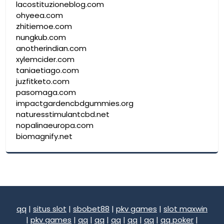
lacostituzioneblog.com
ohyeea.com
zhitiemoe.com
nungkub.com
anotherindian.com
xylemcider.com
taniaetiago.com
juzfitketo.com
pasomaga.com
impactgardencbdgummies.org
naturesstimulantcbd.net
nopalinaeuropa.com
biomagnify.net
qq
|
situs slot
|
sbobet88
|
pkv games
|
slot maxwin
|
pkv games
|
qq
|
qq
|
qq
|
qq
|
qq
|
qq poker
|