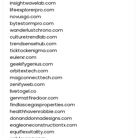
insightwavelab.com
lifeexplorerpro.com
novusgo.com
bytestormpro.com
wanderlustchrono.com
culturetrendlab.com
trendsensehub.com
ticktockenigma.com
eulerxr.com
geekifygenius.com
orbitextech.com
magconnecttech.com
zenifyweb.com
livetogel.co
genmatfiredoor.com
findlascegasproperties.com
healthhavenrobbie.com
donanddonnadesigns.com
eagleoneconstructiontx.com
equiflexvitality.com