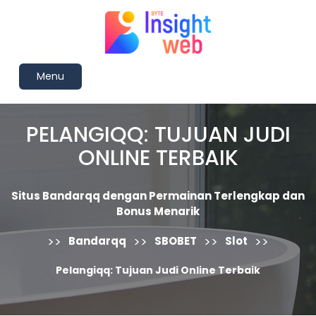
Skip
to
content
Menu
PELANGIQQ: TUJUAN JUDI
ONLINE TERBAIK
Situs Bandarqq dengan Permainan Terlengkap dan
Bonus Menarik
>>
>>
>>
>>
Bandarqq
SBOBET
Slot
Pelangiqq: Tujuan Judi Online Terbaik