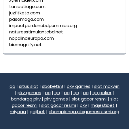
xylemcider.com
taniaetiago.com
juzfitketo.com
pasomaga.com
impactgardencbdgummies.org
naturesstimulantcbd.net
nopalinaeuropa.com
biomagnify.net
qq
|
situs slot
|
sbobet88
|
pkv games
|
slot maxwin
|
pkv games
|
qq
|
qq
|
qq
|
qq
|
qq
|
qq poker
|
bandarqq pkv
|
pkv games
|
slot gacor resmi
|
slot
gacor resmi
|
slot gacor resmi
|
pkv
|
majestibet
|
miyaqq
|
gajibet
|
championqq.pkvgamesresmi.org