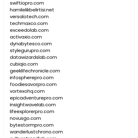
swiftiopro.com
hamilelikbelirtisi.net
versalotech.com
techmaxco.com
exceedolab.com
activaxio.com
dynabytesco.com
stylegurupro.com
datawizardslab.com
cubiqio.com
geeklifechronicle.com
infospherepro.com
foodiesavorpro.com
vortexohq.com
epicadventurepro.com
insightwavelab.com
lifeexplorerpro.com
novusgo.com
bytestormpro.com
wanderlustchrono.com