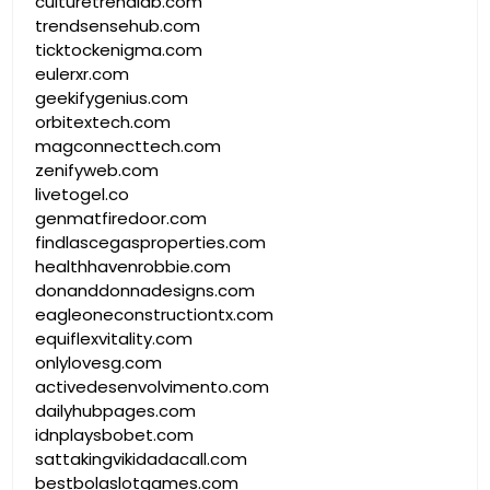
culturetrendlab.com
trendsensehub.com
ticktockenigma.com
eulerxr.com
geekifygenius.com
orbitextech.com
magconnecttech.com
zenifyweb.com
livetogel.co
genmatfiredoor.com
findlascegasproperties.com
healthhavenrobbie.com
donanddonnadesigns.com
eagleoneconstructiontx.com
equiflexvitality.com
onlylovesg.com
activedesenvolvimento.com
dailyhubpages.com
idnplaysbobet.com
sattakingvikidadacall.com
bestbolaslotgames.com