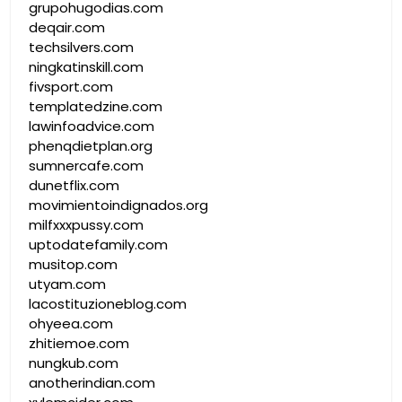
grupohugodias.com
deqair.com
techsilvers.com
ningkatinskill.com
fivsport.com
templatedzine.com
lawinfoadvice.com
phenqdietplan.org
sumnercafe.com
dunetflix.com
movimientoindignados.org
milfxxxpussy.com
uptodatefamily.com
musitop.com
utyam.com
lacostituzioneblog.com
ohyeea.com
zhitiemoe.com
nungkub.com
anotherindian.com