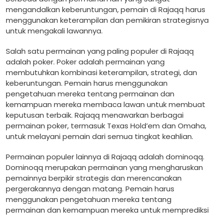
mengandalkan keberuntungan, pemain di Rajaqq harus
menggunakan keterampilan dan pemikiran strategisnya
untuk mengakali lawannya.
Salah satu permainan yang paling populer di Rajaqq
adalah poker. Poker adalah permainan yang
membutuhkan kombinasi keterampilan, strategi, dan
keberuntungan. Pemain harus menggunakan
pengetahuan mereka tentang permainan dan
kemampuan mereka membaca lawan untuk membuat
keputusan terbaik. Rajaqq menawarkan berbagai
permainan poker, termasuk Texas Hold’em dan Omaha,
untuk melayani pemain dari semua tingkat keahlian.
Permainan populer lainnya di Rajaqq adalah dominoqq.
Dominoqq merupakan permainan yang mengharuskan
pemainnya berpikir strategis dan merencanakan
pergerakannya dengan matang. Pemain harus
menggunakan pengetahuan mereka tentang
permainan dan kemampuan mereka untuk memprediksi