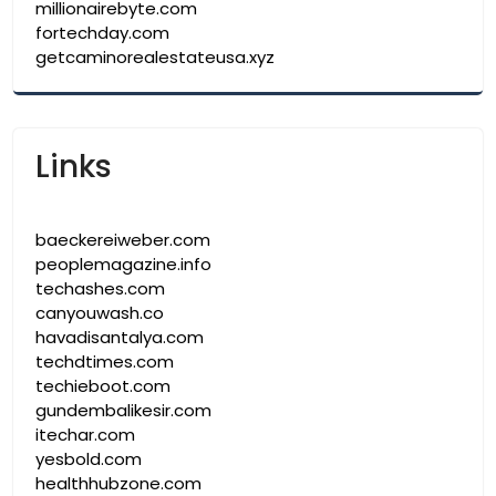
millionairebyte.com
fortechday.com
getcaminorealestateusa.xyz
Links
baeckereiweber.com
peoplemagazine.info
techashes.com
canyouwash.co
havadisantalya.com
techdtimes.com
techieboot.com
gundembalikesir.com
itechar.com
yesbold.com
healthhubzone.com