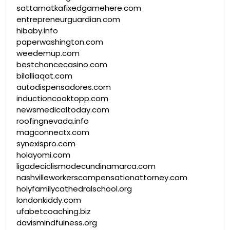
sattamatkafixedgamehere.com
entrepreneurguardian.com
hibaby.info
paperwashington.com
weedemup.com
bestchancecasino.com
bilalliaqat.com
autodispensadores.com
inductioncooktopp.com
newsmedicaltoday.com
roofingnevada.info
magconnectx.com
synexispro.com
holayomi.com
ligadeciclismodecundinamarca.com
nashvilleworkerscompensationattorney.com
holyfamilycathedralschool.org
londonkiddy.com
ufabetcoaching.biz
davismindfulness.org