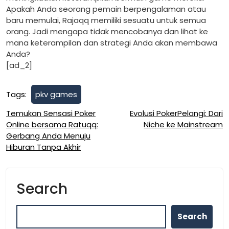
Apakah Anda seorang pemain berpengalaman atau
baru memulai, Rajaqq memiliki sesuatu untuk semua
orang. Jadi mengapa tidak mencobanya dan lihat ke
mana keterampilan dan strategi Anda akan membawa
Anda?
[ad_2]
Tags:
pkv games
Post
Temukan Sensasi Poker
Evolusi PokerPelangi: Dari
Online bersama Ratuqq:
Niche ke Mainstream
navigation
Gerbang Anda Menuju
Hiburan Tanpa Akhir
Search
Search