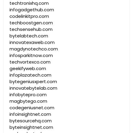
techtronixhq.com
infogadgethub.com
codelinkitpro.com
techboostgen.com
techsensehub.com
bytelabtech.com
innovatexaweb.com
magdynotechco.com
infosparkitnow.com
techvortexco.com
geekifyweb.com
infoplazatech.com
bytegeniusxpert.com
innovatebytelab.com
infobytepro.com
magbytego.com
codegeniusnet.com
infoinsightnet.com
bytesourcehq.com
byteinsightnet.com