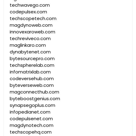
techwavego.com
codepulsex.com
techscopetech.com
magdynoweb.com
innovexaroweb.com
techreviveco.com
maglinkaro.com
dynabytenet.com
bytesourcepro.com
techspherelab.com
infomatrixlab.com
codeversehub.com
byteverseweb.com
magconnecthub.com
byteboostgenius.com
synapsegoplus.com
infopedianet.com
codepulsenet.com
magdynotech.com
techscopehq.com