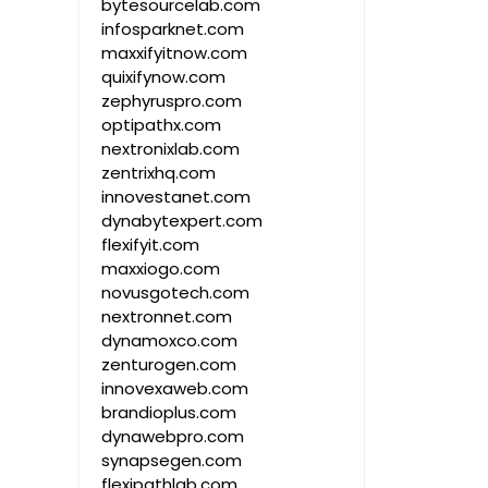
bytesourcelab.com
infosparknet.com
maxxifyitnow.com
quixifynow.com
zephyruspro.com
optipathx.com
nextronixlab.com
zentrixhq.com
innovestanet.com
dynabytexpert.com
flexifyit.com
maxxiogo.com
novusgotech.com
nextronnet.com
dynamoxco.com
zenturogen.com
innovexaweb.com
brandioplus.com
dynawebpro.com
synapsegen.com
flexipathlab.com