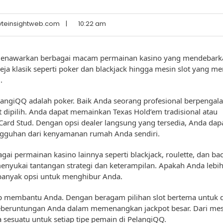
teinsightweb.com
|
10:22 am
 menawarkan berbagai macam permainan kasino yang mendebark
ja klasik seperti poker dan blackjack hingga mesin slot yang me
.
elangiQQ adalah poker. Baik Anda seorang profesional berpenga
 dipilih. Anda dapat memainkan Texas Hold’em tradisional atau
Card Stud. Dengan opsi dealer langsung yang tersedia, Anda dap
gguhan dari kenyamanan rumah Anda sendiri.
i permainan kasino lainnya seperti blackjack, roulette, dan bac
yukai tantangan strategi dan keterampilan. Apakah Anda lebih
 banyak opsi untuk menghibur Anda.
p membantu Anda. Dengan beragam pilihan slot bertema untuk di
beruntungan Anda dalam memenangkan jackpot besar. Dari mes
a sesuatu untuk setiap tipe pemain di PelangiQQ.