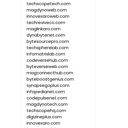
techscopetech.com
magdynoweb.com
innovexaroweb.com
techreviveco.com
maglinkaro.com
dynabytenet.com
bytesourcepro.com
techspherelab.com
infomatrixlab.com
codeversehub.com
byteverseweb.com
magconnecthub.com
byteboostgenius.com
synapsegoplus.com
infopedianet.com
codepulsenet.com
magdynotech.com
techscopehq.com
digizineplus.com
innovexaro.com