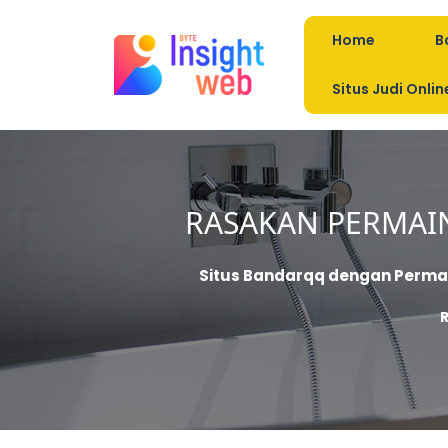
Skip
to
Home
B
content
Situs Judi Onlin
RASAKAN PERMAI
Situs Bandarqq dengan Perma