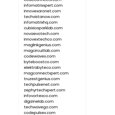
infomatrixxpert.com
innovexaronet.com
techvistanow.com
infomatrixhq.com
cubixiosparklab.com
novaevotech.com
innovextechco.com
maglinkgenius.com
magcircuitlab.com
codewavex.com
byteboostco.com
elektrabyteco.com
magconnectxpert.com
truzestgenius.com
techpulsenet.com
zephyrtechxpert.com
infovortexco.com
digizinelab.com
techwavego.com
codepulsex.com