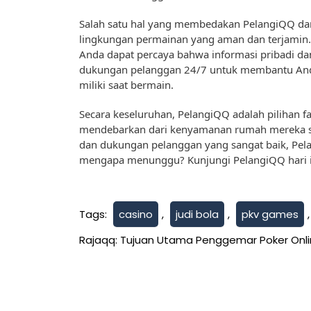
Salah satu hal yang membedakan PelangiQQ dar
lingkungan permainan yang aman dan terjamin. D
Anda dapat percaya bahwa informasi pribadi da
dukungan pelanggan 24/7 untuk membantu And
miliki saat bermain.
Secara keseluruhan, PelangiQQ adalah pilihan 
mendebarkan dari kenyamanan rumah mereka se
dan dukungan pelanggan yang sangat baik, Pel
mengapa menunggu? Kunjungi PelangiQQ hari in
Tags:
casino
,
judi bola
,
pkv games
Post
Rajaqq: Tujuan Utama Penggemar Poker Onl
navigation