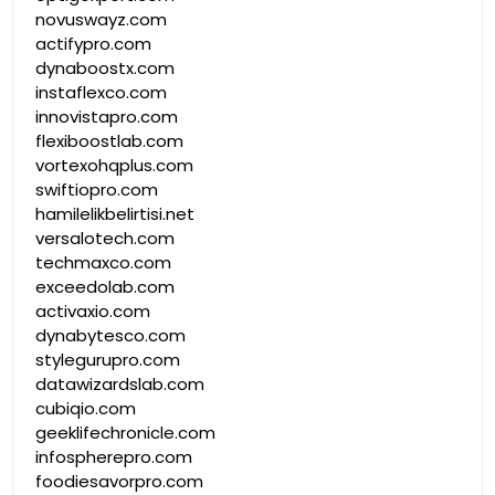
novuswayz.com
actifypro.com
dynaboostx.com
instaflexco.com
innovistapro.com
flexiboostlab.com
vortexohqplus.com
swiftiopro.com
hamilelikbelirtisi.net
versalotech.com
techmaxco.com
exceedolab.com
activaxio.com
dynabytesco.com
stylegurupro.com
datawizardslab.com
cubiqio.com
geeklifechronicle.com
infospherepro.com
foodiesavorpro.com