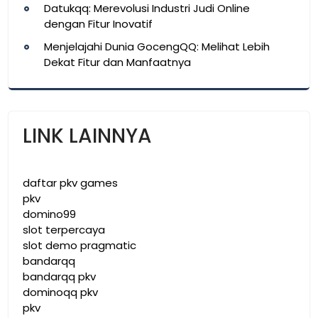
Datukqq: Merevolusi Industri Judi Online
dengan Fitur Inovatif
Menjelajahi Dunia GocengQQ: Melihat Lebih
Dekat Fitur dan Manfaatnya
LINK LAINNYA
daftar pkv games
pkv
domino99
slot terpercaya
slot demo pragmatic
bandarqq
bandarqq pkv
dominoqq pkv
pkv