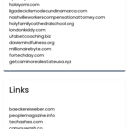
holayomi.com
ligadeciclismodecundinamarca.com
nashvilleworkerscompensationattorney.com
holyfamilycathedralschool.org
londonkiddy.com
ufabetcoaching.biz
davismindfulness.org
millionairebyte.com
fortechday.com
getcaminorealestateusa.xyz
Links
baeckereiweber.com
peoplemagazine.info
techashes.com
canyouwash.co