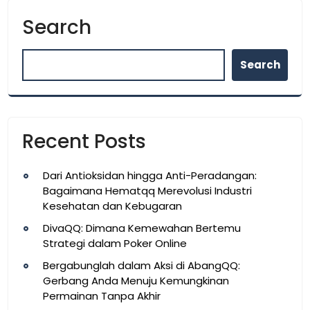
Search
Search
Recent Posts
Dari Antioksidan hingga Anti-Peradangan:
Bagaimana Hematqq Merevolusi Industri
Kesehatan dan Kebugaran
DivaQQ: Dimana Kemewahan Bertemu
Strategi dalam Poker Online
Bergabunglah dalam Aksi di AbangQQ:
Gerbang Anda Menuju Kemungkinan
Permainan Tanpa Akhir