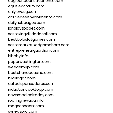
eagleoneconstructiontx.com
equiflexvitality.com
onlylovesg.com
activedesenvolvimento.com
dailyhubpages.com
idnplaysbobet.com
sattakingvikidadacall.com
bestbolaslotgames.com
sattamatkafixedgamehere.com
entrepreneurguardian.com
hibaby.info
paperwashington.com
weedemup.com
bestchancecasino.com
bilalliaqat.com
autodispensadores.com
inductioncooktopp.com
newsmedicaltoday.com
roofingnevada.info
magconnectx.com
synexispro.com