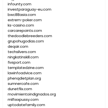
infounty.com
investparaguay-eu.com
bwc88asia.com
extrem-poker.com
ks-casino.com
carcarepoints.com
thedoodlebreeders.com
grupohugodias.com
deqair.com
techsilvers.com
ningkatinskill.com
fivsport.com
templatedzine.com
lawinfoadvice.com
phenqdietplan.org
sumnercafe.com
dunetflix.com
movimientoindignados.org
milfxxxpussy.com
uptodatefamily.com