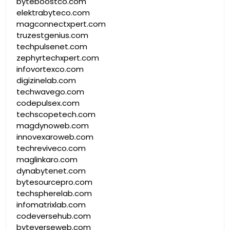
byteboostco.com
elektrabyteco.com
magconnectxpert.com
truzestgenius.com
techpulsenet.com
zephyrtechxpert.com
infovortexco.com
digizinelab.com
techwavego.com
codepulsex.com
techscopetech.com
magdynoweb.com
innovexaroweb.com
techreviveco.com
maglinkaro.com
dynabytenet.com
bytesourcepro.com
techspherelab.com
infomatrixlab.com
codeversehub.com
byteverseweb.com