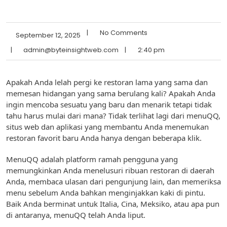
|
No Comments
September 12, 2025
|
admin@byteinsightweb.com
|
2:40 pm
Apakah Anda lelah pergi ke restoran lama yang sama dan
memesan hidangan yang sama berulang kali? Apakah Anda
ingin mencoba sesuatu yang baru dan menarik tetapi tidak
tahu harus mulai dari mana? Tidak terlihat lagi dari menuQQ,
situs web dan aplikasi yang membantu Anda menemukan
restoran favorit baru Anda hanya dengan beberapa klik.
MenuQQ adalah platform ramah pengguna yang
memungkinkan Anda menelusuri ribuan restoran di daerah
Anda, membaca ulasan dari pengunjung lain, dan memeriksa
menu sebelum Anda bahkan menginjakkan kaki di pintu.
Baik Anda berminat untuk Italia, Cina, Meksiko, atau apa pun
di antaranya, menuQQ telah Anda liput.