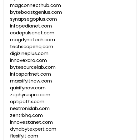
magconnecthub.com
byteboostgenius.com
synapsegoplus.com
infopedianet.com
codepulsenet.com
magdynotech.com
techscopehq.com
digizineplus.com
innovexaro.com
bytesourcelab.com
infosparknet.com
maxxifyitnow.com
quixifynow.com
zephyruspro.com
optipathx.com
nextronixlab.com
zentrixhq.com
innovestanet.com
dynabytexpert.com
flexifyit.com