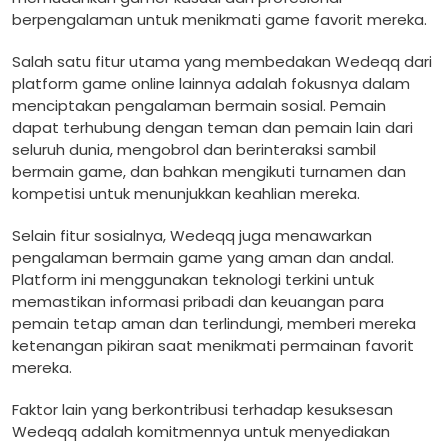
berpengalaman untuk menikmati game favorit mereka.
Salah satu fitur utama yang membedakan Wedeqq dari
platform game online lainnya adalah fokusnya dalam
menciptakan pengalaman bermain sosial. Pemain
dapat terhubung dengan teman dan pemain lain dari
seluruh dunia, mengobrol dan berinteraksi sambil
bermain game, dan bahkan mengikuti turnamen dan
kompetisi untuk menunjukkan keahlian mereka.
Selain fitur sosialnya, Wedeqq juga menawarkan
pengalaman bermain game yang aman dan andal.
Platform ini menggunakan teknologi terkini untuk
memastikan informasi pribadi dan keuangan para
pemain tetap aman dan terlindungi, memberi mereka
ketenangan pikiran saat menikmati permainan favorit
mereka.
Faktor lain yang berkontribusi terhadap kesuksesan
Wedeqq adalah komitmennya untuk menyediakan