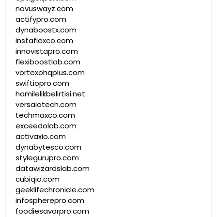
novuswayz.com
actifypro.com
dynaboostx.com
instaflexco.com
innovistapro.com
flexiboostlab.com
vortexohqplus.com
swiftiopro.com
hamilelikbelirtisi.net
versalotech.com
techmaxco.com
exceedolab.com
activaxio.com
dynabytesco.com
stylegurupro.com
datawizardslab.com
cubiqio.com
geeklifechronicle.com
infospherepro.com
foodiesavorpro.com