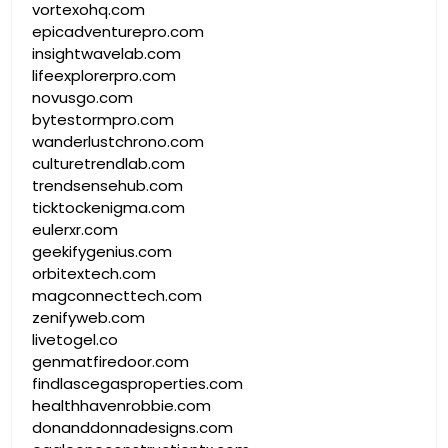
vortexohq.com
epicadventurepro.com
insightwavelab.com
lifeexplorerpro.com
novusgo.com
bytestormpro.com
wanderlustchrono.com
culturetrendlab.com
trendsensehub.com
ticktockenigma.com
eulerxr.com
geekifygenius.com
orbitextech.com
magconnecttech.com
zenifyweb.com
livetogel.co
genmatfiredoor.com
findlascegasproperties.com
healthhavenrobbie.com
donanddonnadesigns.com