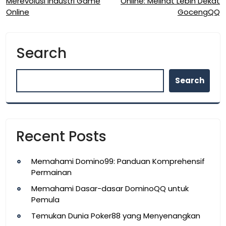
Merevolusi Industri Game
Online: Melihat Lebih Dekat
Online
GocengQQ
Search
Search
Recent Posts
Memahami Domino99: Panduan Komprehensif
Permainan
Memahami Dasar-dasar DominoQQ untuk
Pemula
Temukan Dunia Poker88 yang Menyenangkan